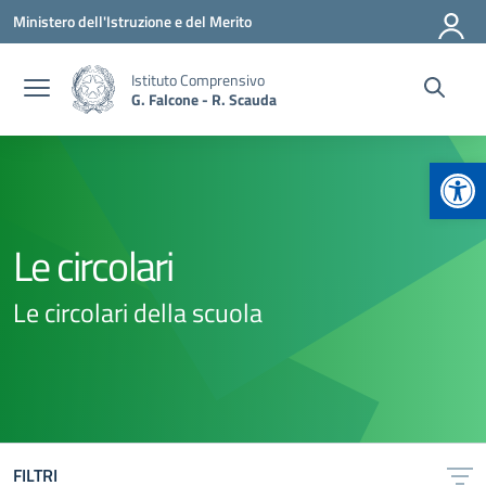
Vai ai contenuti
Vai al menu di navigazione
Vai al footer
Ministero dell'Istruzione e del Merito
Istituto Comprensivo
G. Falcone - R. Scauda
Apr
Le circolari
Le circolari della scuola
FILTRI