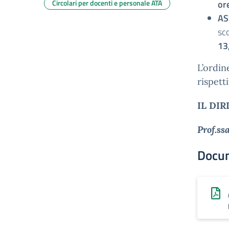
Circolari per docenti e personale ATA
or
AS
sco
13
L’ordin
rispett
IL DI
Prof.ss
Docu