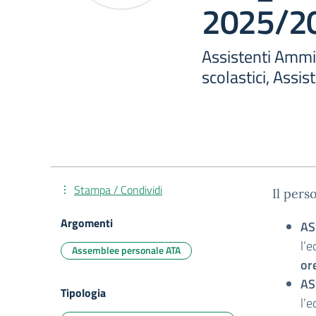
2025/20
Assistenti Ammin
scolastici, Assist
Stampa / Condividi
Il pers
Argomenti
AS
l’e
Assemblee personale ATA
or
AS
Tipologia
l’e