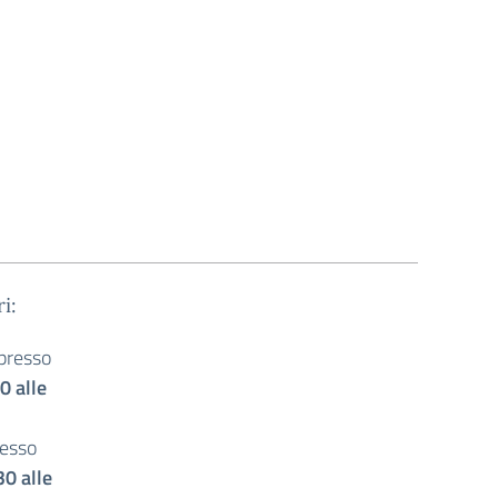
i:
 presso
0 alle
resso
30 alle