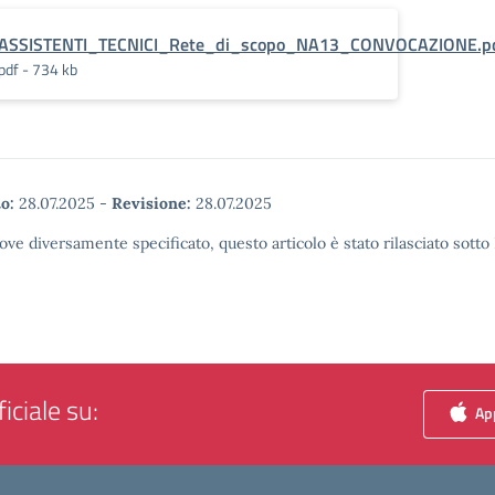
ASSISTENTI_TECNICI_Rete_di_scopo_NA13_CONVOCAZIONE.pd
pdf - 734 kb
o:
28.07.2025
-
Revisione:
28.07.2025
ove diversamente specificato, questo articolo è stato rilasciato sott
iciale su:
App