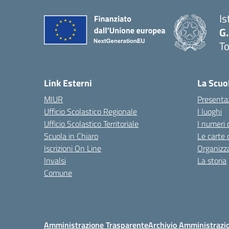
Is
G.
To
— 
Link Esterni
La Scuo
MIUR
Presenta
Ufficio Scolastico Regionale
I luoghi
Ufficio Scolastico Territoriale
I numeri 
Scuola in Chiaro
Le carte 
Iscrizioni On Line
Organizz
Invalsi
La storia
Comune
Amministrazione Trasparente
Archivio Amministrazi