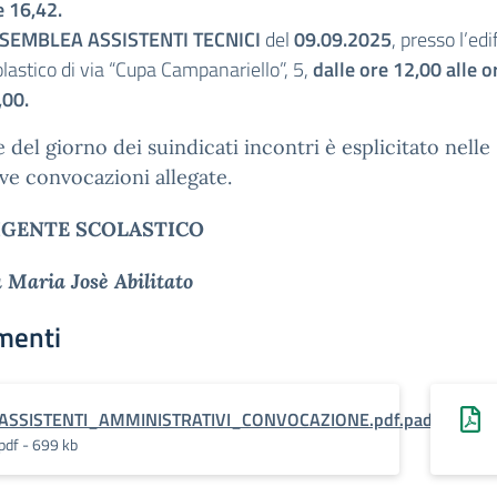
e 16,42.
SEMBLEA ASSISTENTI TECNICI
del
09.09.2025
, presso l’edi
lastico di via “Cupa Campanariello”, 5,
dalle ore 12,00 alle o
,00.
e del giorno dei suindicati incontri è esplicitato nelle
ive convocazioni allegate.
RIGENTE SCOLASTICO
a Maria Josè Abilitato
menti
ASSISTENTI_AMMINISTRATIVI_CONVOCAZIONE.pdf.pades
pdf - 699 kb