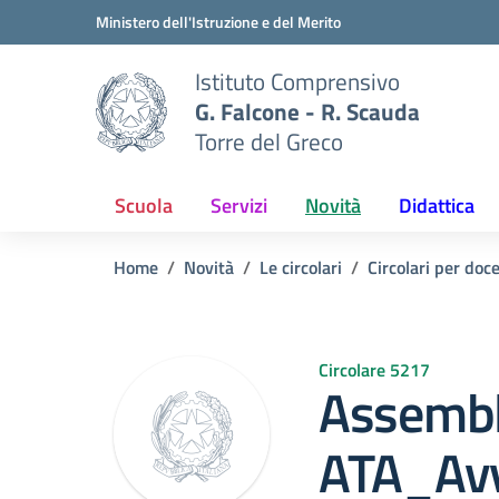
Vai ai contenuti
Vai al menu di navigazione
Vai al footer
Ministero dell'Istruzione e del Merito
Istituto Comprensivo
G. Falcone - R. Scauda
Torre del Greco
Scuola
Servizi
Novità
Didattica
Home
Novità
Le circolari
Circolari per doc
Circolare 5217
Assembl
ATA_Avv