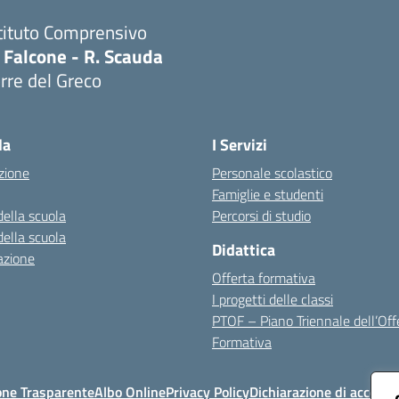
tituto Comprensivo
 Falcone - R. Scauda
rre del Greco
Visita la pagina iniziale della scuola
la
I Servizi
zione
Personale scolastico
Famiglie e studenti
della scuola
Percorsi di studio
della scuola
Didattica
azione
Offerta formativa
I progetti delle classi
PTOF – Piano Triennale dell’Off
Formativa
one Trasparente
Albo Online
Privacy Policy
Dichiarazione di accessib