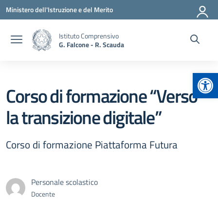
Vai ai contenuti
Vai al menu di navigazione
Vai al footer
Ministero dell'Istruzione e del Merito
Istituto Comprensivo
G. Falcone - R. Scauda
Apr
Corso di formazione “Verso
la transizione digitale”
Corso di formazione Piattaforma Futura
Personale scolastico
Docente