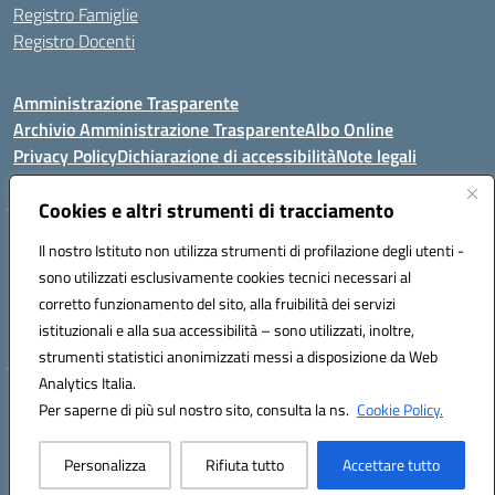
Registro Famiglie
Registro Docenti
Amministrazione Trasparente
Archivio Amministrazione Trasparente
Albo Online
Privacy Policy
Dichiarazione di accessibilità
Note legali
Cookies e altri strumenti di tracciamento
Istituto Comprensivo Statale
Il nostro Istituto non utilizza strumenti di profilazione degli utenti -
8° G. FALCONE – R. SCAUDA"
sono utilizzati esclusivamente cookies tecnici necessari al
Via Cupa Campanariello, 5 - 80059, Torre del Greco (NA)
corretto funzionamento del sito, alla fruibilità dei servizi
Tel. +39 0818834377 - Fax +39 0818834377 - Cod.Fisc. 95170530638
istituzionali e alla sua accessibilità – sono utilizzati, inoltre,
Email: naic8df00a@istruzione.it - PEC: naic8df00a@pec.istruzione.it
strumenti statistici anonimizzati messi a disposizione da Web
Analytics Italia.
Hosting & Powered by 3D Solution S.r.l.
Per saperne di più sul nostro sito, consulta la ns.
Cookie Policy.
Concept & Design by Designers Italia
Personalizza
Rifiuta tutto
Accettare tutto