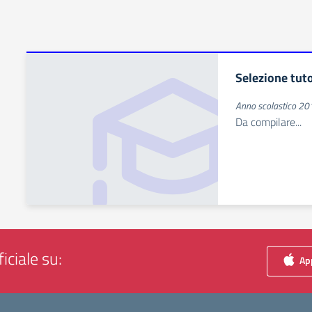
Selezione tuto
Anno scolastico 2
Da compilare...
iciale su:
App