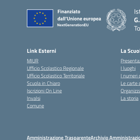
Is
G.
To
— 
Link Esterni
La Scuo
MIUR
Presenta
Ufficio Scolastico Regionale
I luoghi
Ufficio Scolastico Territoriale
I numeri 
Scuola in Chiaro
Le carte 
Iscrizioni On Line
Organizz
Invalsi
La storia
Comune
Amministrazione Trasparente
Archivio Amministrazi