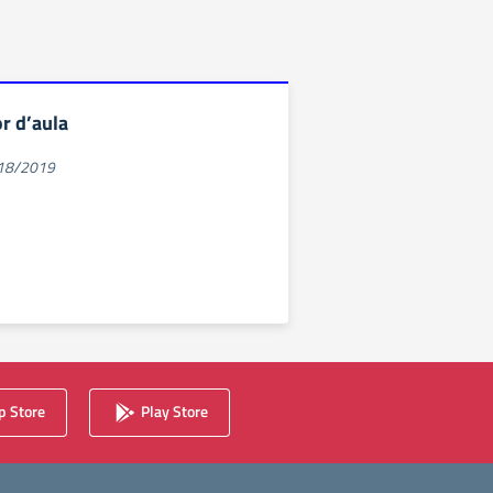
r d’aula
018/2019
 Store
Play Store