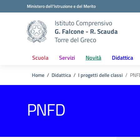
Vai ai contenuti
Vai al menu di navigazione
Vai al footer
Ministero dell'Istruzione e del Merito
Istituto Comprensivo
G. Falcone - R. Scauda
Torre del Greco
Scuola
Servizi
Novità
Didattica
Home
Didattica
I progetti delle classi
PNF
PNFD