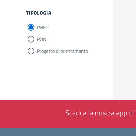
Filtri
TIPOLOGIA
PNFD
PON
Progetto di orientamento
Scarica la nostra app uff