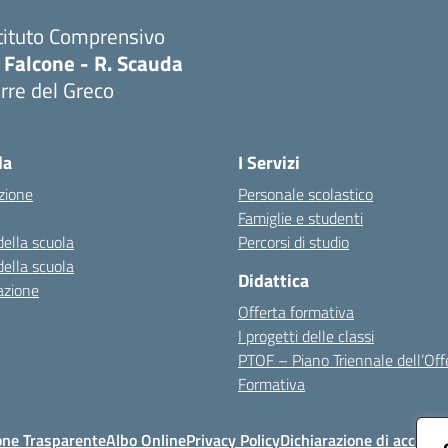
tituto Comprensivo
 Falcone - R. Scauda
rre del Greco
Visita la pagina iniziale della scuola
la
I Servizi
zione
Personale scolastico
Famiglie e studenti
della scuola
Percorsi di studio
della scuola
Didattica
azione
Offerta formativa
I progetti delle classi
PTOF – Piano Triennale dell’Off
Formativa
one Trasparente
Albo Online
Privacy Policy
Dichiarazione di accessib