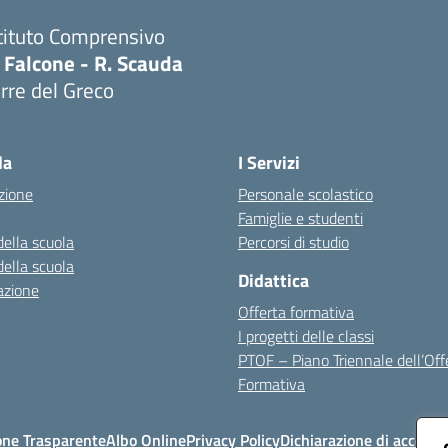
tituto Comprensivo
 Falcone - R. Scauda
rre del Greco
Visita la pagina iniziale della scuola
la
I Servizi
zione
Personale scolastico
Famiglie e studenti
della scuola
Percorsi di studio
della scuola
Didattica
azione
Offerta formativa
I progetti delle classi
PTOF – Piano Triennale dell’Off
Formativa
one Trasparente
Albo Online
Privacy Policy
Dichiarazione di accessib