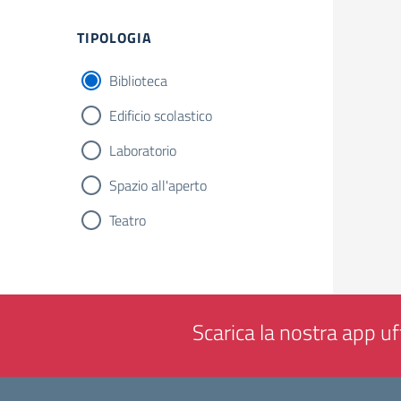
Filtri
TIPOLOGIA
Biblioteca
Edificio scolastico
Laboratorio
Spazio all'aperto
Teatro
Scarica la nostra app uff