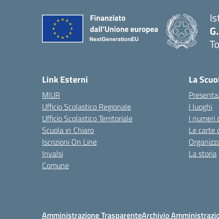
Is
G.
To
— 
Link Esterni
La Scuo
MIUR
Presenta
Ufficio Scolastico Regionale
I luoghi
Ufficio Scolastico Territoriale
I numeri 
Scuola in Chiaro
Le carte 
Iscrizioni On Line
Organizz
Invalsi
La storia
Comune
Amministrazione Trasparente
Archivio Amministrazi