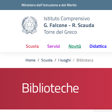
Vai ai contenuti
Vai al menu di navigazione
Vai al footer
Ministero dell'Istruzione e del Merito
Istituto Comprensivo
G. Falcone - R. Scauda
Torre del Greco
Scuola
Servizi
Novità
Didattica
Home
Scuola
I luoghi
Biblioteca
Biblioteche