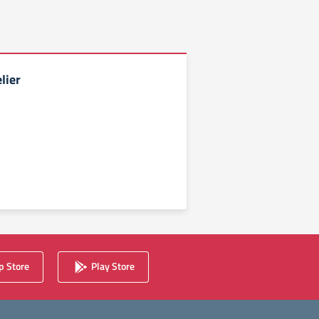
lier
 Store
Play Store