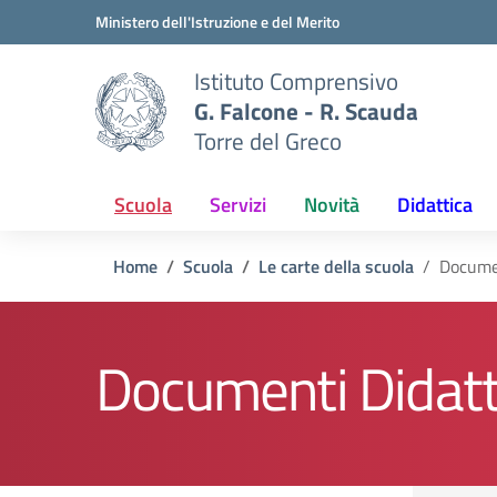
Vai ai contenuti
Vai al menu di navigazione
Vai al footer
Ministero dell'Istruzione e del Merito
Istituto Comprensivo
G. Falcone - R. Scauda
Torre del Greco
Scuola
Servizi
Novità
Didattica
Home
Scuola
Le carte della scuola
Docume
Documenti Didatt