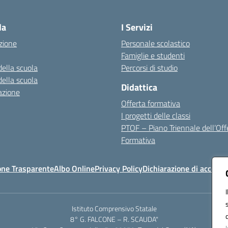
Visita la pagina iniziale della scuola
la
I Servizi
zione
Personale scolastico
Famiglie e studenti
della scuola
Percorsi di studio
della scuola
Didattica
azione
Offerta formativa
I progetti delle classi
PTOF – Piano Triennale dell’Off
Formativa
one Trasparente
Albo Online
Privacy Policy
Dichiarazione di accessib
Istituto Comprensivo Statale
8° G. FALCONE – R. SCAUDA"