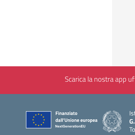
Scarica la nostra app uff
Is
G.
To