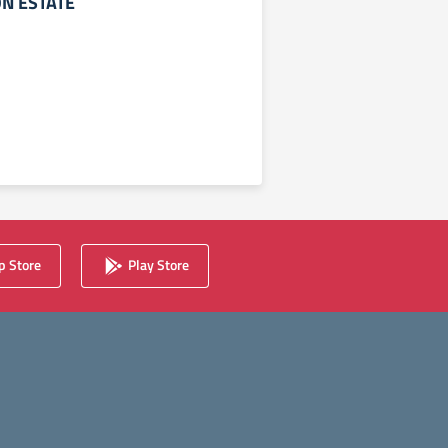
N ESTATE
 Store
Play Store