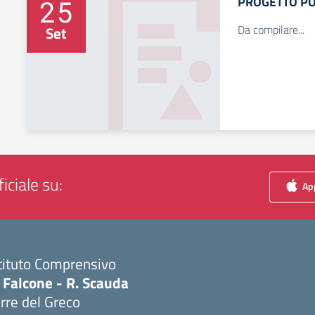
PROGETTO PO
25
Da compilare...
Set
iciale su:
App
tituto Comprensivo
 Falcone - R. Scauda
rre del Greco