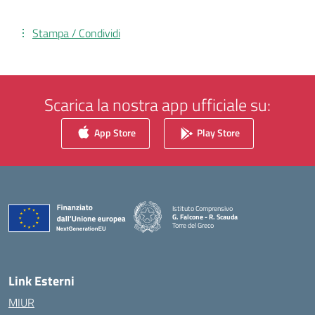
Stampa / Condividi
Scarica la nostra app ufficiale su:
App Store
Play Store
Istituto Comprensivo
G. Falcone - R. Scauda
Torre del Greco
— Visita la pagina iniziale della scuola
Link Esterni
MIUR