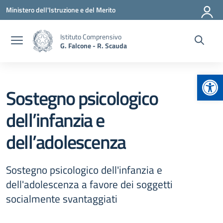
Vai ai contenuti
Vai al menu di navigazione
Vai al footer
Ministero dell'Istruzione e del Merito
Istituto Comprensivo
G. Falcone - R. Scauda
Apr
Sostegno psicologico
dell’infanzia e
dell’adolescenza
Sostegno psicologico dell'infanzia e
dell'adolescenza a favore dei soggetti
socialmente svantaggiati