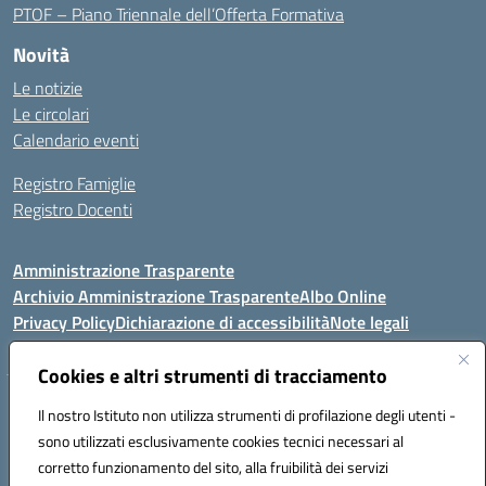
PTOF – Piano Triennale dell’Offerta Formativa
Novità
Le notizie
Le circolari
Calendario eventi
Registro Famiglie
Registro Docenti
Amministrazione Trasparente
Archivio Amministrazione Trasparente
Albo Online
Privacy Policy
Dichiarazione di accessibilità
Note legali
Cookies e altri strumenti di tracciamento
Istituto Comprensivo Statale
Il nostro Istituto non utilizza strumenti di profilazione degli utenti -
8° G. FALCONE – R. SCAUDA"
sono utilizzati esclusivamente cookies tecnici necessari al
Via Cupa Campanariello, 5 - 80059, Torre del Greco (NA)
corretto funzionamento del sito, alla fruibilità dei servizi
Tel. +39 0818834377 - Fax +39 0818834377 - Cod.Fisc. 95170530638