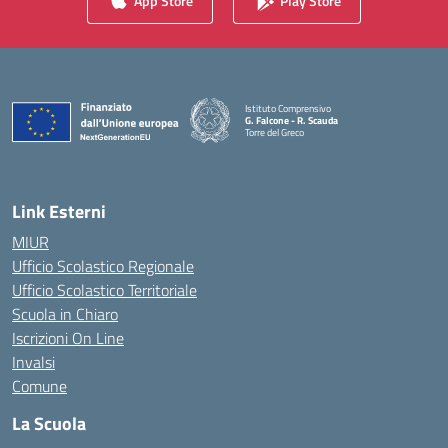
App Store
Play Store
Istituto Comprensivo
G. Falcone - R. Scauda
Torre del Greco
— Visita la pagina iniziale della scuola
Link Esterni
MIUR
Ufficio Scolastico Regionale
Ufficio Scolastico Territoriale
Scuola in Chiaro
Iscrizioni On Line
Invalsi
Comune
La Scuola