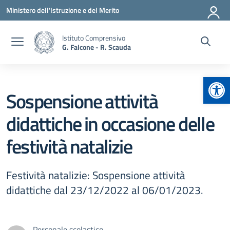
Vai ai contenuti
Vai al menu di navigazione
Vai al footer
Ministero dell'Istruzione e del Merito
Istituto Comprensivo
G. Falcone - R. Scauda
Apr
Sospensione attività
didattiche in occasione delle
festività natalizie
Festività natalizie: Sospensione attività
didattiche dal 23/12/2022 al 06/01/2023.
Personale scolastico