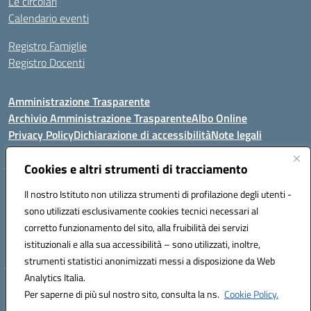
Le circolari
Calendario eventi
Registro Famiglie
Registro Docenti
Amministrazione Trasparente
Archivio Amministrazione Trasparente
Albo Online
Privacy Policy
Dichiarazione di accessibilità
Note legali
Cookies e altri strumenti di tracciamento
Istituto Comprensivo Statale
Il nostro Istituto non utilizza strumenti di profilazione degli utenti -
8° G. FALCONE – R. SCAUDA"
sono utilizzati esclusivamente cookies tecnici necessari al
Via Cupa Campanariello, 5 - 80059, Torre del Greco (NA)
corretto funzionamento del sito, alla fruibilità dei servizi
Tel. +39 0818834377 - Fax +39 0818834377 - Cod.Fisc. 95170530638
istituzionali e alla sua accessibilità – sono utilizzati, inoltre,
Email: naic8df00a@istruzione.it - PEC: naic8df00a@pec.istruzione.it
strumenti statistici anonimizzati messi a disposizione da Web
Analytics Italia.
Hosting & Powered by 3D Solution S.r.l.
Per saperne di più sul nostro sito, consulta la ns.
Cookie Policy.
Concept & Design by Designers Italia