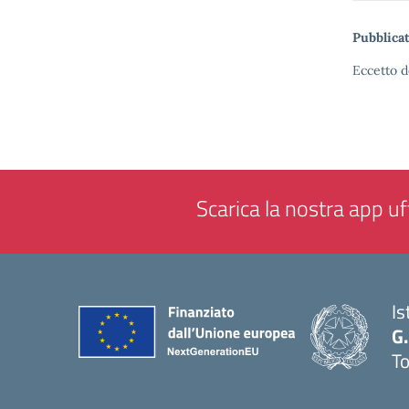
Pubblicat
Eccetto d
Scarica la nostra app uff
Is
G.
To
— 