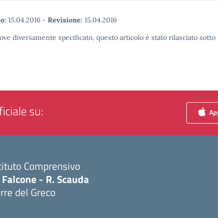
o:
15.04.2016
-
Revisione:
15.04.2016
ove diversamente specificato, questo articolo è stato rilasciato sott
iciale su:
App
tituto Comprensivo
 Falcone - R. Scauda
rre del Greco
Visita la pagina iniziale della scuola