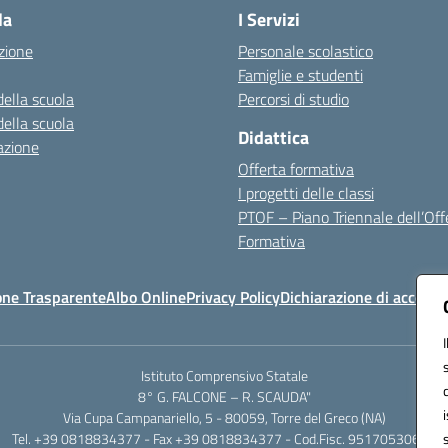
la
I Servizi
zione
Personale scolastico
Famiglie e studenti
della scuola
Percorsi di studio
della scuola
Didattica
azione
Offerta formativa
I progetti delle classi
PTOF – Piano Triennale dell’Off
Formativa
one Trasparente
Albo Online
Privacy Policy
Dichiarazione di accessib
Istituto Comprensivo Statale
8° G. FALCONE – R. SCAUDA"
Via Cupa Campanariello, 5 - 80059, Torre del Greco (NA)
Tel. +39 0818834377 - Fax +39 0818834377 - Cod.Fisc. 95170530638