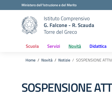
Vai ai contenuti
Vai al menu di navigazione
Vai al footer
Ministero dell'Istruzione e del Merito
Istituto Comprensivo
G. Falcone - R. Scauda
Torre del Greco
Scuola
Servizi
Novità
Didattica
Home
Novità
Notizie
SOSPENSIONE ATTIVI
SOSPENSIONE ATTI