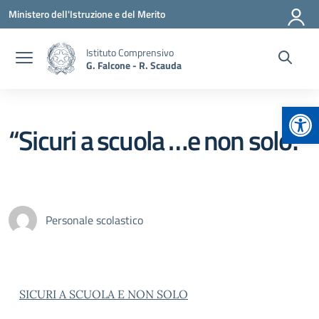
Vai ai contenuti
Vai al menu di navigazione
Vai al footer
Ministero dell'Istruzione e del Merito
Istituto Comprensivo
G. Falcone - R. Scauda
Apr
“Sicuri a scuola …e non solo!”
Personale scolastico
SICURI A SCUOLA E NON SOLO