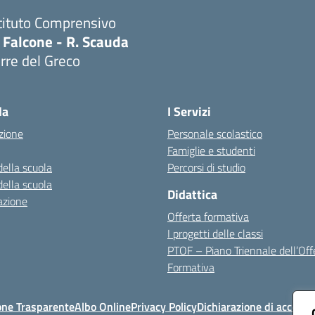
tituto Comprensivo
 Falcone - R. Scauda
rre del Greco
Visita la pagina iniziale della scuola
la
I Servizi
zione
Personale scolastico
Famiglie e studenti
della scuola
Percorsi di studio
della scuola
Didattica
azione
Offerta formativa
I progetti delle classi
PTOF – Piano Triennale dell’Off
Formativa
one Trasparente
Albo Online
Privacy Policy
Dichiarazione di accessib