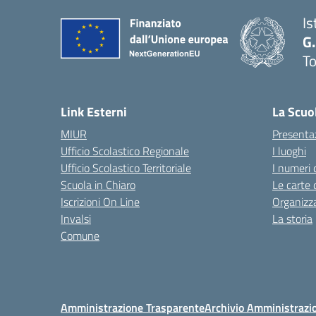
Is
G.
To
— 
Link Esterni
La Scuo
MIUR
Presenta
Ufficio Scolastico Regionale
I luoghi
Ufficio Scolastico Territoriale
I numeri 
Scuola in Chiaro
Le carte 
Iscrizioni On Line
Organizz
Invalsi
La storia
Comune
Amministrazione Trasparente
Archivio Amministrazi