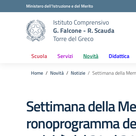
Vai ai contenuti
Vai al menu di navigazione
Vai al footer
Ministero dell'Istruzione e del Merito
Istituto Comprensivo
G. Falcone - R. Scauda
Torre del Greco
Scuola
Servizi
Novità
Didattica
Home
Novità
Notizie
Settimana della Memo
Settimana della M
ronoprogramma de