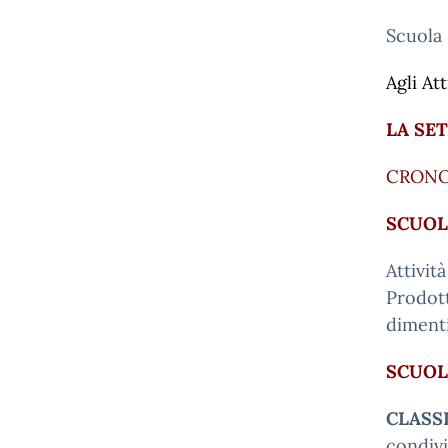
Scuola
Agli Att
LA SE
CRONOP
SCUOL
Attivit
Prodott
dimenti
SCUOL
CLASS
condivi