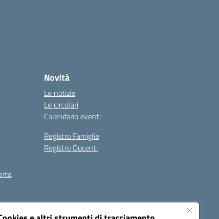
Novità
Le notizie
Le circolari
Calendario eventi
Registro Famiglie
Registro Docenti
erta
ilità
Note legali
Cookies e altri strumenti di tracciamento