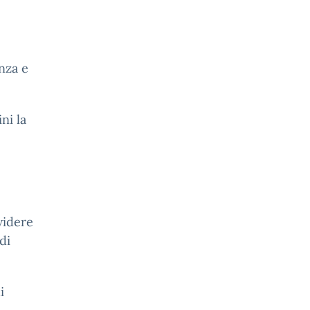
anza e
ni la
videre
di
i