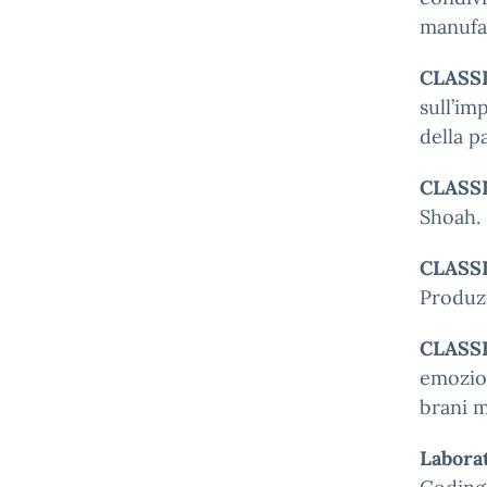
manufat
CLASS
sull’im
della p
CLASS
Shoah. 
CLASS
Produzi
CLASS
emozion
brani m
Laborat