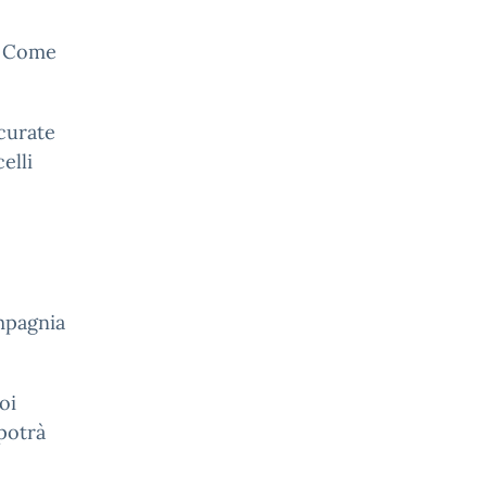
i: Come
 curate
elli
mpagnia
oi
potrà