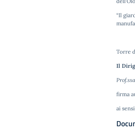
dell’Ol
“Il gia
manufat
Torre 
Il Diri
Prof.ss
firma a
ai sens
Docu