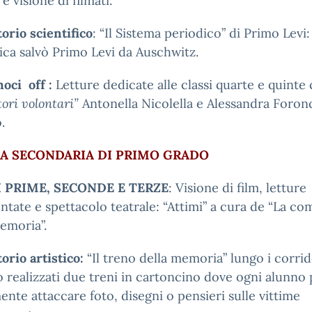
e visione di filmati.
orio scientifico
: “Il Sistema periodico” di Primo Lev
ica salvò Primo Levi da Auschwitz.
moci off :
Letture dedicate alle classi quarte e quinte
tori volontari”
Antonella Nicolella e Alessandra Foronc
.
A SECONDARIA DI PRIMO GRADO
I PRIME, SECONDE E TERZE
: Visione di film, letture
ate e spettacolo teatrale: “Attimi” a cura de “La co
emoria”.
orio artistico:
“Il treno della memoria” lungo i corrid
 realizzati due treni in cartoncino dove ogni alunno 
ente attaccare foto, disegni o pensieri sulle vittime