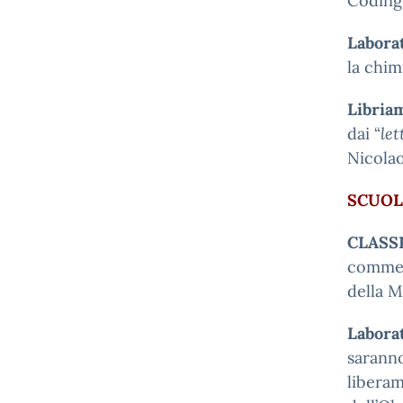
Coding 
Laborat
la chim
Libria
dai “
let
Nicolao
SCUOL
CLASS
comment
della M
Laborat
saranno
liberam