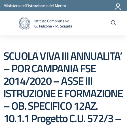
Vai ai contenuti
Vai al menu di navigazione
Vai al footer
Ministero dell'Istruzione e del Merito
Istituto Comprensivo
G. Falcone - R. Scauda
SCUOLA VIVA III ANNUALITA’
– POR CAMPANIA FSE
2014/2020 – ASSE III
ISTRUZIONE E FORMAZIONE
– OB. SPECIFICO 12AZ.
10.1.1 Progetto C.U. 572/3 –