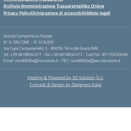
Archivio Amministrazione Trasparente
Albo Online
Privacy Policy
Dichiarazione di accessibilità
Note legali
Istituto Comprensivo Statale
8° G. FALCONE – R. SCAUDA"
Via Cupa Campanariello, 5 - 80059, Torre del Greco (NA)
Tel. +39 0818834377 - Fax +39 0818834377 - Cod.Fisc. 95170530638
Email: naic8df00a@istruzione.it - PEC: naic8df00a@pec.istruzione.it
Hosting & Powered by 3D Solution S.r.l.
Concept & Design by Designers Italia