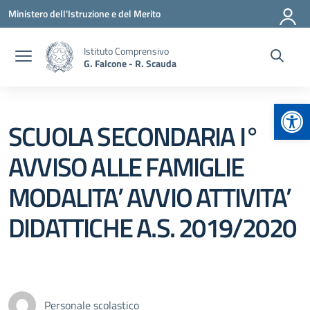
Vai ai contenuti
Vai al menu di navigazione
Vai al footer
Ministero dell'Istruzione e del Merito
Istituto Comprensivo
G. Falcone - R. Scauda
Apr
SCUOLA SECONDARIA I°
AVVISO ALLE FAMIGLIE
MODALITA’ AVVIO ATTIVITA’
DIDATTICHE A.S. 2019/2020
Personale scolastico