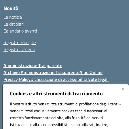
Novità
Le notizie
Le circolari
Calendario eventi
Registro Famiglie
Registro Docenti
Amministrazione Trasparente
Archivio Amministrazione Trasparente
Albo Online
Privacy Policy
Dichiarazione di accessibilità
Note legali
Cookies e altri strumenti di tracciamento
Istituto Comprensivo Statale
Il nostro Istituto non utilizza strumenti di profilazione degli utenti -
8° G. FALCONE – R. SCAUDA"
sono utilizzati esclusivamente cookies tecnici necessari al
Via Cupa Campanariello, 5 - 80059, Torre del Greco (NA)
corretto funzionamento del sito, alla fruibilità dei servizi
Tel. +39 0818834377 - Fax +39 0818834377 - Cod.Fisc. 95170530638
istituzionali e alla sua accessibilità – sono utilizzati, inoltre,
Email: naic8df00a@istruzione.it - PEC: naic8df00a@pec.istruzione.it