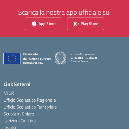
Scarica la nostra app ufficiale su:
App Store
Play Store
Istituto Comprensivo
G. Falcone - R. Scauda
Torre del Greco
— Visita la pagina iniziale della scuola
Link Esterni
MIUR
Ufficio Scolastico Regionale
Ufficio Scolastico Territoriale
Scuola in Chiaro
Iscrizioni On Line
Invalsi