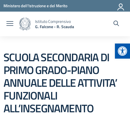
Vai ai contenuti
Vai al menu di navigazione
Vai al footer
Ministero dell'Istruzione e del Merito
Istituto Comprensivo
G. Falcone - R. Scauda
Apr
SCUOLA SECONDARIA DI
PRIMO GRADO-PIANO
ANNUALE DELLE ATTIVITA’
FUNZIONALI
ALL’INSEGNAMENTO