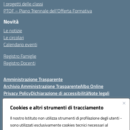
I progetti delle classi
PTOF – Piano Triennale dell’Offerta Formativa
Novità
Le notizie
Le circolari
Calendario eventi
Registro Famiglie
Registro Docenti
Amministrazione Trasparente
Archivio Amministrazione Trasparente
Albo Online
Privacy Policy
Dichiarazione di accessibilità
Note legali
Cookies e altri strumenti di tracciamento
Istituto Comprensivo Statale
Il nostro Istituto non utilizza strumenti di profilazione degli utenti -
8° G. FALCONE – R. SCAUDA"
sono utilizzati esclusivamente cookies tecnici necessari al
Via Cupa Campanariello, 5 - 80059, Torre del Greco (NA)