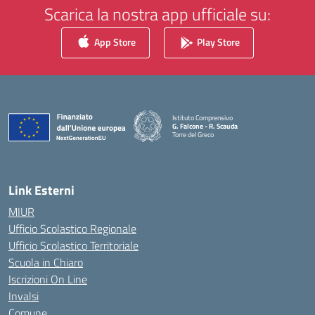
Scarica la nostra app ufficiale su:
App Store
Play Store
Istituto Comprensivo
G. Falcone - R. Scauda
Torre del Greco
— Visita la pagina iniziale della scuola
Link Esterni
MIUR
Ufficio Scolastico Regionale
Ufficio Scolastico Territoriale
Scuola in Chiaro
Iscrizioni On Line
Invalsi
Comune