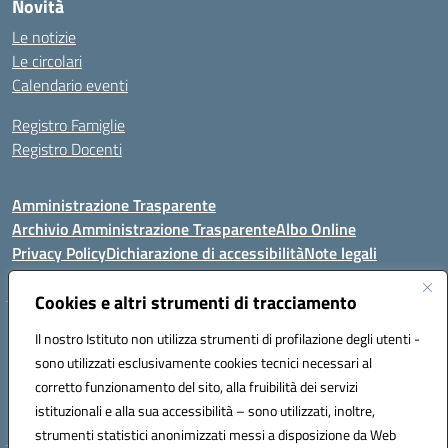
Novità
Le notizie
Le circolari
Calendario eventi
Registro Famiglie
Registro Docenti
Amministrazione Trasparente
Archivio Amministrazione Trasparente
Albo Online
Privacy Policy
Dichiarazione di accessibilità
Note legali
Cookies e altri strumenti di tracciamento
Istituto Comprensivo Statale
Il nostro Istituto non utilizza strumenti di profilazione degli utenti -
8° G. FALCONE – R. SCAUDA"
sono utilizzati esclusivamente cookies tecnici necessari al
Via Cupa Campanariello, 5 - 80059, Torre del Greco (NA)
corretto funzionamento del sito, alla fruibilità dei servizi
Tel. +39 0818834377 - Fax +39 0818834377 - Cod.Fisc. 95170530638
istituzionali e alla sua accessibilità – sono utilizzati, inoltre,
Email: naic8df00a@istruzione.it - PEC: naic8df00a@pec.istruzione.it
strumenti statistici anonimizzati messi a disposizione da Web