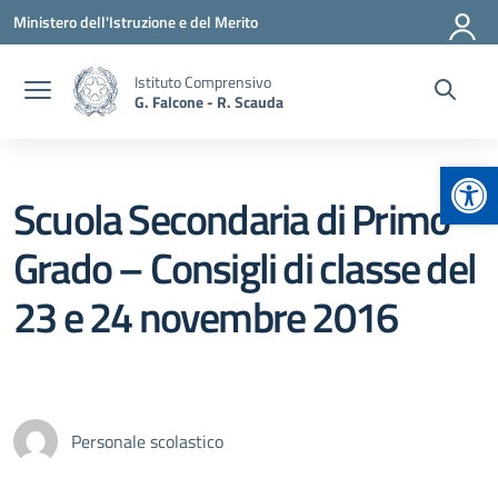
Vai ai contenuti
Vai al menu di navigazione
Vai al footer
Ministero dell'Istruzione e del Merito
Istituto Comprensivo
G. Falcone - R. Scauda
Apr
Scuola Secondaria di Primo
Grado – Consigli di classe del
23 e 24 novembre 2016
Personale scolastico