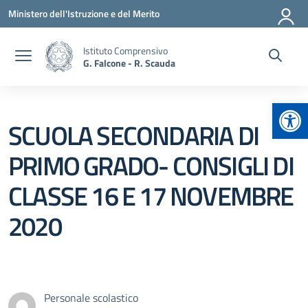
Vai ai contenuti
Vai al menu di navigazione
Vai al footer
Ministero dell'Istruzione e del Merito
Istituto Comprensivo
G. Falcone - R. Scauda
Apr
SCUOLA SECONDARIA DI
PRIMO GRADO- CONSIGLI DI
CLASSE 16 E 17 NOVEMBRE
2020
Personale scolastico