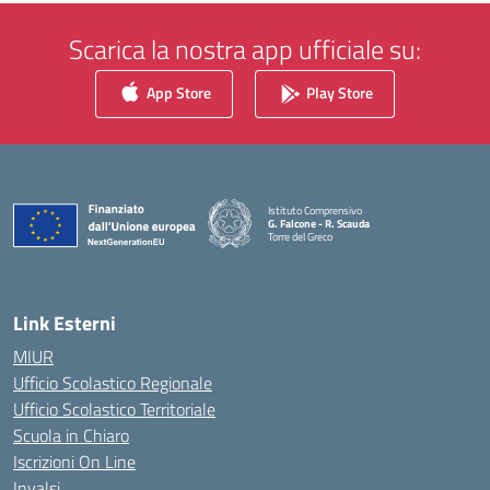
Scarica la nostra app ufficiale su:
App Store
Play Store
Istituto Comprensivo
G. Falcone - R. Scauda
Torre del Greco
— Visita la pagina iniziale della scuola
Link Esterni
MIUR
Ufficio Scolastico Regionale
Ufficio Scolastico Territoriale
Scuola in Chiaro
Iscrizioni On Line
Invalsi