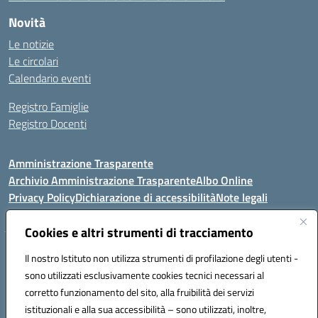
Novità
Le notizie
Le circolari
Calendario eventi
Registro Famiglie
Registro Docenti
Amministrazione Trasparente
Archivio Amministrazione Trasparente
Albo Online
Privacy Policy
Dichiarazione di accessibilità
Note legali
Cookies e altri strumenti di tracciamento
Istituto Comprensivo Statale
Il nostro Istituto non utilizza strumenti di profilazione degli utenti -
8° G. FALCONE – R. SCAUDA"
sono utilizzati esclusivamente cookies tecnici necessari al
Via Cupa Campanariello, 5 - 80059, Torre del Greco (NA)
corretto funzionamento del sito, alla fruibilità dei servizi
Tel. +39 0818834377 - Fax +39 0818834377 - Cod.Fisc. 95170530638
istituzionali e alla sua accessibilità – sono utilizzati, inoltre,
Email: naic8df00a@istruzione.it - PEC: naic8df00a@pec.istruzione.it