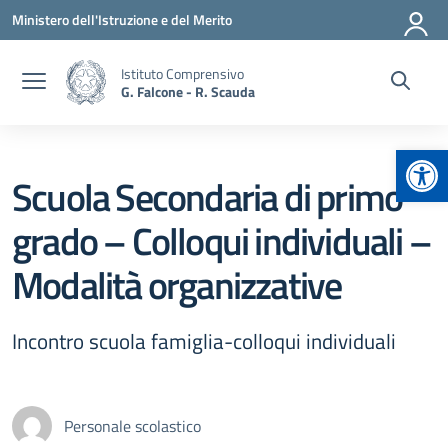
Vai ai contenuti
Vai al menu di navigazione
Vai al footer
Ministero dell'Istruzione e del Merito
Istituto Comprensivo
G. Falcone - R. Scauda
Apr
Scuola Secondaria di primo
grado – Colloqui individuali –
Modalità organizzative
Incontro scuola famiglia-colloqui individuali
Personale scolastico