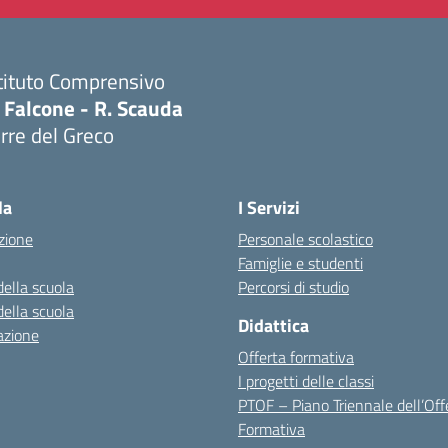
tituto Comprensivo
 Falcone - R. Scauda
rre del Greco
Visita la pagina iniziale della scuola
la
I Servizi
zione
Personale scolastico
Famiglie e studenti
della scuola
Percorsi di studio
della scuola
Didattica
azione
Offerta formativa
I progetti delle classi
PTOF – Piano Triennale dell’Off
Formativa