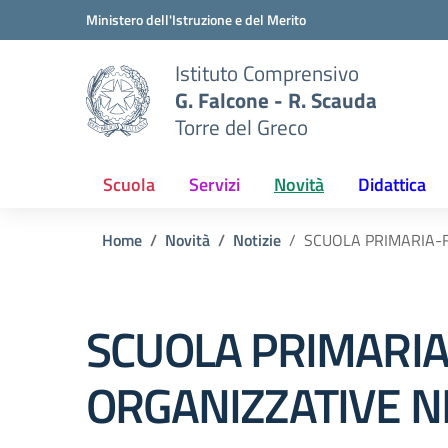
Vai ai contenuti
Vai al menu di navigazione
Vai al footer
Ministero dell'Istruzione e del Merito
Istituto Comprensivo
G. Falcone - R. Scauda
Torre del Greco
Scuola
Servizi
Novità
Didattica
Home
Novità
Notizie
SCUOLA PRIMARIA-F
SCUOLA PRIMARIA
ORGANIZZATIVE NE