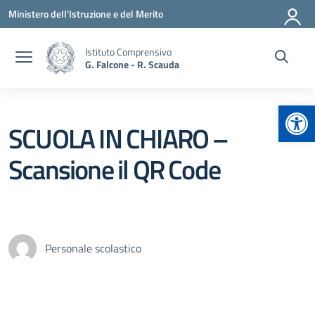
Vai ai contenuti
Vai al menu di navigazione
Vai al footer
Ministero dell'Istruzione e del Merito
Istituto Comprensivo
G. Falcone - R. Scauda
Apr
SCUOLA IN CHIARO –
Scansione il QR Code
Personale scolastico