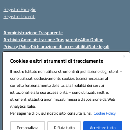
Registro Famiglie
Registro Docenti
Amministrazione Trasparente
Archivio Amministrazione Trasparente
Albo Online
Privacy Policy
Dichiarazione di accessibilità
Note legali
Cookies e altri strumenti di tracciamento
Istituto Comprensivo Statale
Il nostro Istituto non utilizza strumenti di profilazione degli utenti -
8° G. FALCONE – R. SCAUDA"
sono utilizzati esclusivamente cookies tecnici necessari al
Via Cupa Campanariello, 5 - 80059, Torre del Greco (NA)
corretto funzionamento del sito, alla fruibilità dei servizi
Tel. +39 0818834377 - Fax +39 0818834377 - Cod.Fisc. 95170530638
istituzionali e alla sua accessibilità – sono utilizzati, inoltre,
Email: naic8df00a@istruzione.it - PEC: naic8df00a@pec.istruzione.it
strumenti statistici anonimizzati messi a disposizione da Web
Analytics Italia.
Hosting & Powered by 3D Solution S.r.l.
Per saperne di più sul nostro sito, consulta la ns.
Cookie Policy.
Concept & Design by Designers Italia
Personalizza
Rifiuta tutto
Accettare tutto