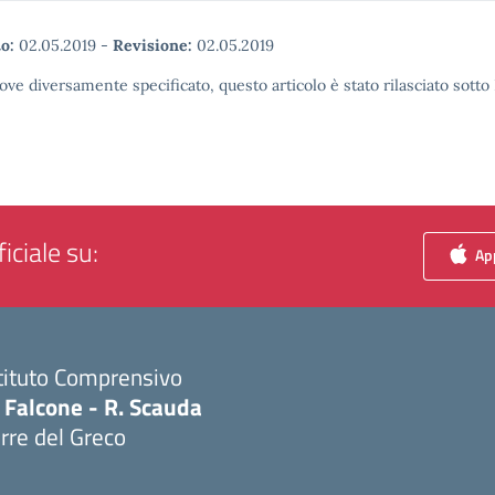
o:
02.05.2019
-
Revisione:
02.05.2019
ove diversamente specificato, questo articolo è stato rilasciato sott
iciale su:
App
tituto Comprensivo
 Falcone - R. Scauda
rre del Greco
Visita la pagina iniziale della scuola