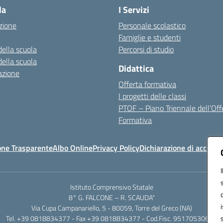
la
I Servizi
zione
Personale scolastico
Famiglie e studenti
della scuola
Percorsi di studio
della scuola
Didattica
azione
Offerta formativa
I progetti delle classi
PTOF – Piano Triennale dell’Off
Formativa
one Trasparente
Albo Online
Privacy Policy
Dichiarazione di accessib
Istituto Comprensivo Statale
8° G. FALCONE – R. SCAUDA"
Via Cupa Campanariello, 5 - 80059, Torre del Greco (NA)
Tel. +39 0818834377 - Fax +39 0818834377 - Cod.Fisc. 95170530638