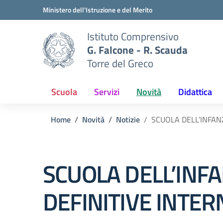
Vai ai contenuti
Vai al menu di navigazione
Vai al footer
Ministero dell'Istruzione e del Merito
Istituto Comprensivo
G. Falcone - R. Scauda
Torre del Greco
Scuola
Servizi
Novità
Didattica
Home
Novità
Notizie
SCUOLA DELL’INFANZ
SCUOLA DELL’INF
DEFINITIVE INTERN