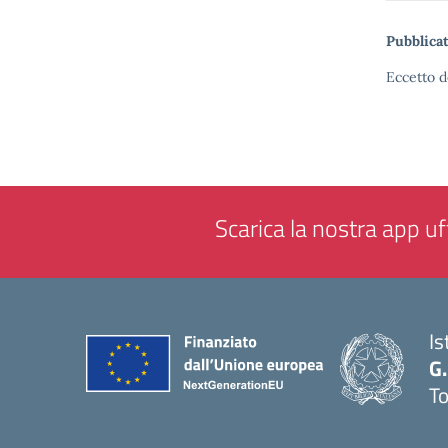
Pubblicat
Eccetto d
Scarica la nostra app uff
Is
G.
To
— 