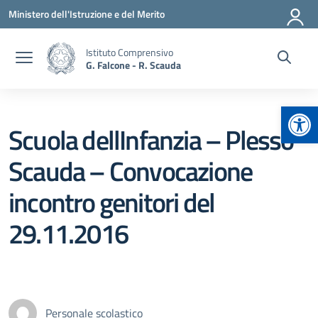
Vai ai contenuti
Vai al menu di navigazione
Vai al footer
Ministero dell'Istruzione e del Merito
Istituto Comprensivo
G. Falcone - R. Scauda
Apr
Scuola dellInfanzia – Plesso
Scauda – Convocazione
incontro genitori del
29.11.2016
Personale scolastico