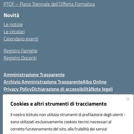
PTOF – Piano Triennale dell’Offerta Formativa
Novità
Le notizie
Le circolari
Calendario eventi
Registro Famiglie
Registro Docenti
Amministrazione Trasparente
Archivio Amministrazione Trasparente
Albo Online
Privacy Policy
Dichiarazione di accessibilità
Note legali
Cookies e altri strumenti di tracciamento
Istituto Comprensivo Statale
Il nostro Istituto non utilizza strumenti di profilazione degli utenti -
8° G. FALCONE – R. SCAUDA"
sono utilizzati esclusivamente cookies tecnici necessari al
Via Cupa Campanariello, 5 - 80059, Torre del Greco (NA)
corretto funzionamento del sito, alla fruibilità dei servizi
Tel. +39 0818834377 - Fax +39 0818834377 - Cod.Fisc. 95170530638