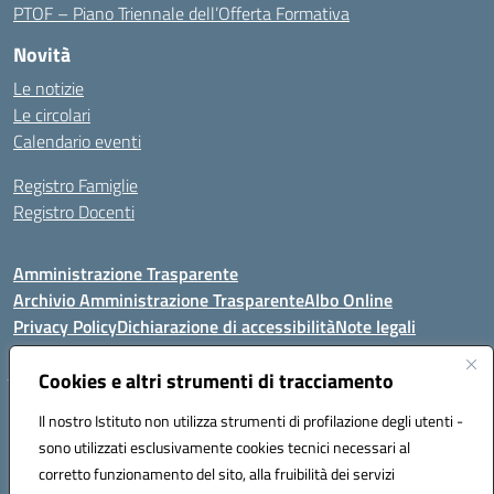
PTOF – Piano Triennale dell’Offerta Formativa
Novità
Le notizie
Le circolari
Calendario eventi
Registro Famiglie
Registro Docenti
Amministrazione Trasparente
Archivio Amministrazione Trasparente
Albo Online
Privacy Policy
Dichiarazione di accessibilità
Note legali
Cookies e altri strumenti di tracciamento
Istituto Comprensivo Statale
Il nostro Istituto non utilizza strumenti di profilazione degli utenti -
8° G. FALCONE – R. SCAUDA"
sono utilizzati esclusivamente cookies tecnici necessari al
Via Cupa Campanariello, 5 - 80059, Torre del Greco (NA)
corretto funzionamento del sito, alla fruibilità dei servizi
Tel. +39 0818834377 - Fax +39 0818834377 - Cod.Fisc. 95170530638