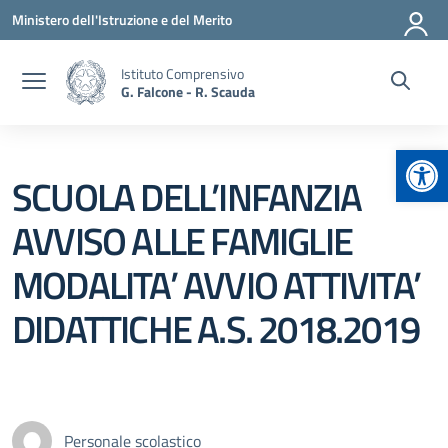
Vai ai contenuti
Vai al menu di navigazione
Vai al footer
Ministero dell'Istruzione e del Merito
Istituto Comprensivo
G. Falcone - R. Scauda
Apr
SCUOLA DELL’INFANZIA
AVVISO ALLE FAMIGLIE
MODALITA’ AVVIO ATTIVITA’
DIDATTICHE A.S. 2018.2019
Personale scolastico