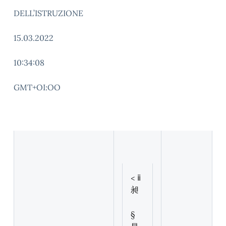
DELL’ISTRUZIONE
15.03.2022
10:34:08
GMT+OI:OO
< ⅱ
昶
§