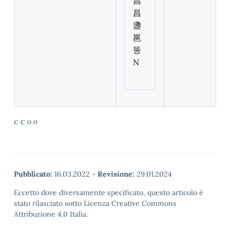
昌
昌
盞
邕
똥
N
c c ο ο
Pubblicato:
16.03.2022
-
Revisione:
29.01.2024
Eccetto dove diversamente specificato, questo articolo è
stato rilasciato sotto Licenza Creative Commons
Attribuzione 4.0 Italia.