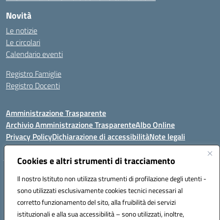
Novità
Le notizie
Le circolari
Calendario eventi
Registro Famiglie
Registro Docenti
Amministrazione Trasparente
Archivio Amministrazione Trasparente
Albo Online
Privacy Policy
Dichiarazione di accessibilità
Note legali
Cookies e altri strumenti di tracciamento
Istituto Comprensivo Statale
Il nostro Istituto non utilizza strumenti di profilazione degli utenti -
8° G. FALCONE – R. SCAUDA"
sono utilizzati esclusivamente cookies tecnici necessari al
Via Cupa Campanariello, 5 - 80059, Torre del Greco (NA)
corretto funzionamento del sito, alla fruibilità dei servizi
Tel. +39 0818834377 - Fax +39 0818834377 - Cod.Fisc. 95170530638
istituzionali e alla sua accessibilità – sono utilizzati, inoltre,
Email: naic8df00a@istruzione.it - PEC: naic8df00a@pec.istruzione.it