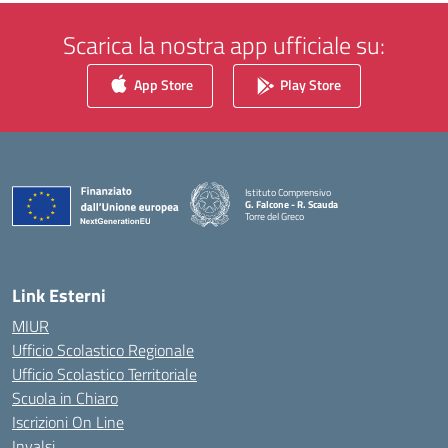
Scarica la nostra app ufficiale su:
App Store
Play Store
Istituto Comprensivo
G. Falcone - R. Scauda
Torre del Greco
— Visita la pagina iniziale della scuola
Link Esterni
MIUR
Ufficio Scolastico Regionale
Ufficio Scolastico Territoriale
Scuola in Chiaro
Iscrizioni On Line
Invalsi