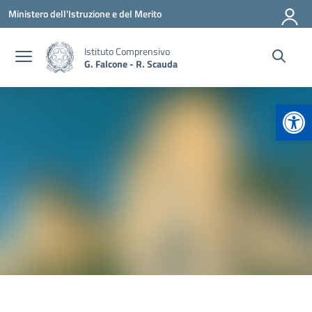
Vai ai contenuti
Vai al menu di navigazione
Vai al footer
Ministero dell'Istruzione e del Merito
Istituto Comprensivo
G. Falcone - R. Scauda
Apr