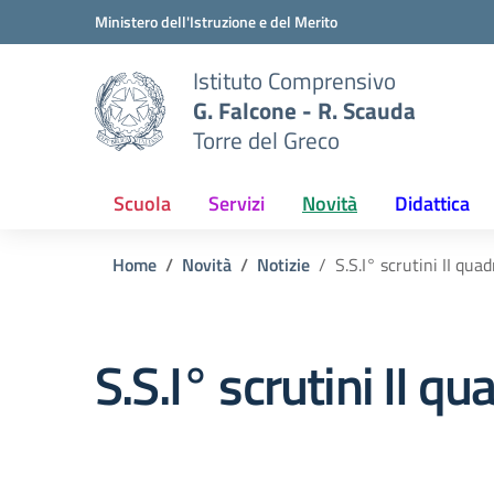
Vai ai contenuti
Vai al menu di navigazione
Vai al footer
Ministero dell'Istruzione e del Merito
Istituto Comprensivo
G. Falcone - R. Scauda
Torre del Greco
Scuola
Servizi
Novità
Didattica
Home
Novità
Notizie
S.S.I° scrutini II qu
S.S.I° scrutini II 