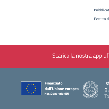
Pubblicat
Eccetto d
Scarica la nostra app uff
Is
G.
To
— 