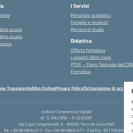
la
I Servizi
zione
Personale scolastico
Famiglie e studenti
della scuola
Percorsi di studio
della scuola
Didattica
azione
Offerta formativa
I progetti delle classi
PTOF – Piano Triennale dell’Off
Formativa
one Trasparente
Albo Online
Privacy Policy
Dichiarazione di accessib
Istituto Comprensivo Statale
8° G. FALCONE – R. SCAUDA"
Via Cupa Campanariello, 5 - 80059, Torre del Greco (NA)
Tel. +39 0818834377 - Fax +39 0818834377 - Cod.Fisc. 95170530638