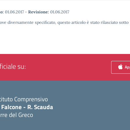
o:
01.06.2017
-
Revisione:
01.06.2017
ove diversamente specificato, questo articolo è stato rilasciato sott
iciale su:
App
tituto Comprensivo
 Falcone - R. Scauda
rre del Greco
Visita la pagina iniziale della scuola