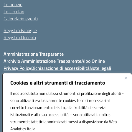
Le notizie
Le circolari
Calendario eventi
Registro Famiglie
Registro Docenti
Amministrazione Trasparente
Archivio Amministrazione Trasparente
Albo Online
Privacy Policy
Dichiarazione di accessibilità
Note legali
Cookies e altri strumenti di tracciamento
Istituto Comprensivo Statale
Il nostro Istituto non utilizza strumenti di profilazione degli utenti -
8° G. FALCONE – R. SCAUDA"
sono utilizzati esclusivamente cookies tecnici necessari al
Via Cupa Campanariello, 5 - 80059, Torre del Greco (NA)
corretto funzionamento del sito, alla fruibilità dei servizi
Tel. +39 0818834377 - Fax +39 0818834377 - Cod.Fisc. 95170530638
istituzionali e alla sua accessibilità – sono utilizzati, inoltre,
Email: naic8df00a@istruzione.it - PEC: naic8df00a@pec.istruzione.it
strumenti statistici anonimizzati messi a disposizione da Web
Analytics Italia.