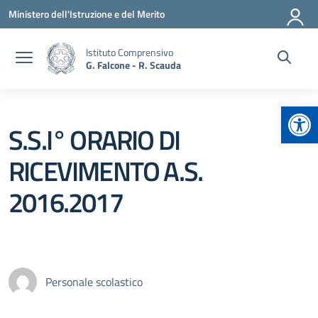
Vai ai contenuti
Vai al menu di navigazione
Vai al footer
Ministero dell'Istruzione e del Merito
Istituto Comprensivo
G. Falcone - R. Scauda
Apr
S.S.I° ORARIO DI
RICEVIMENTO A.S.
2016.2017
Personale scolastico