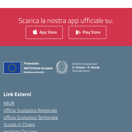
Scarica la nostra app ufficiale su:
App Store
Play Store
Istituto Comprensivo
G. Falcone - R. Scauda
Torre del Greco
— Visita la pagina iniziale della scuola
Link Esterni
MIUR
Ufficio Scolastico Regionale
Ufficio Scolastico Territoriale
Scuola in Chiaro
Iscrizioni On Line