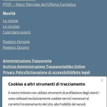
PTOF – Piano Triennale dell’Offerta Formativa
Novità
Le notizie
Le circolari
Calendario eventi
Registro Famiglie
Registro Docenti
Amministrazione Trasparente
Archivio Amministrazione Trasparente
Albo Online
Privacy Policy
Dichiarazione di accessibilità
Note legali
Cookies e altri strumenti di tracciamento
Istituto Comprensivo Statale
Il nostro Istituto non utilizza strumenti di profilazione degli utenti -
8° G. FALCONE – R. SCAUDA"
sono utilizzati esclusivamente cookies tecnici necessari al
Via Cupa Campanariello, 5 - 80059, Torre del Greco (NA)
corretto funzionamento del sito, alla fruibilità dei servizi
Tel. +39 0818834377 - Fax +39 0818834377 - Cod.Fisc. 95170530638