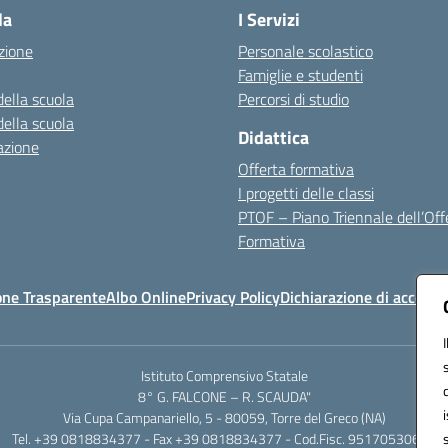
la
I Servizi
zione
Personale scolastico
Famiglie e studenti
della scuola
Percorsi di studio
della scuola
Didattica
azione
Offerta formativa
I progetti delle classi
PTOF – Piano Triennale dell’Off
Formativa
one Trasparente
Albo Online
Privacy Policy
Dichiarazione di accessib
Istituto Comprensivo Statale
8° G. FALCONE – R. SCAUDA"
Via Cupa Campanariello, 5 - 80059, Torre del Greco (NA)
Tel. +39 0818834377 - Fax +39 0818834377 - Cod.Fisc. 95170530638