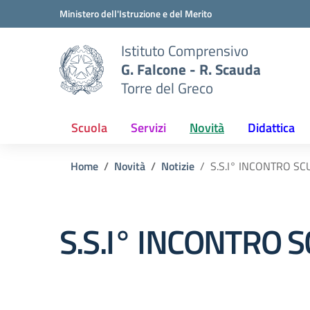
Vai ai contenuti
Vai al menu di navigazione
Vai al footer
Ministero dell'Istruzione e del Merito
Istituto Comprensivo
G. Falcone - R. Scauda
Torre del Greco
Scuola
Servizi
Novità
Didattica
Home
Novità
Notizie
S.S.I° INCONTRO SC
S.S.I° INCONTRO S