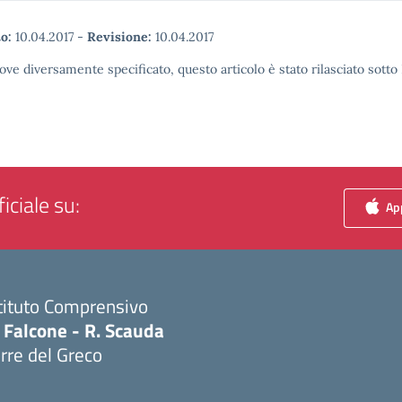
o:
10.04.2017
-
Revisione:
10.04.2017
ove diversamente specificato, questo articolo è stato rilasciato sott
iciale su:
App
tituto Comprensivo
 Falcone - R. Scauda
rre del Greco
Visita la pagina iniziale della scuola