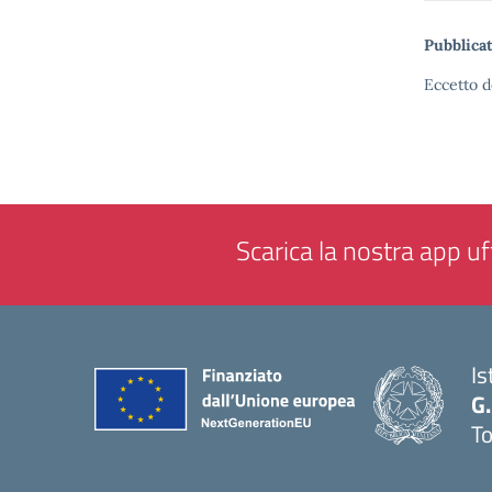
Pubblicat
Eccetto d
Scarica la nostra app uff
Is
G.
To
— 