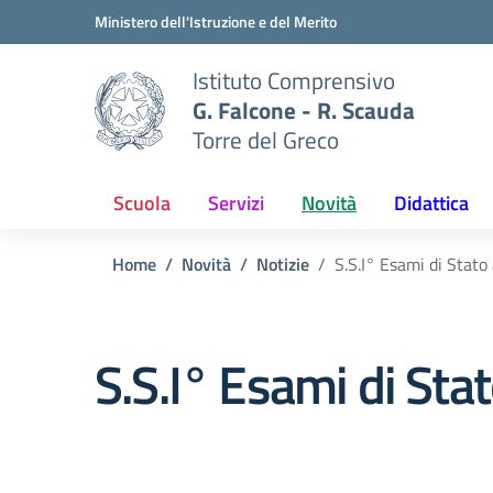
Vai ai contenuti
Vai al menu di navigazione
Vai al footer
Ministero dell'Istruzione e del Merito
Istituto Comprensivo
G. Falcone - R. Scauda
Torre del Greco
Scuola
Servizi
Novità
Didattica
Home
Novità
Notizie
S.S.I° Esami di Stato
S.S.I° Esami di Sta