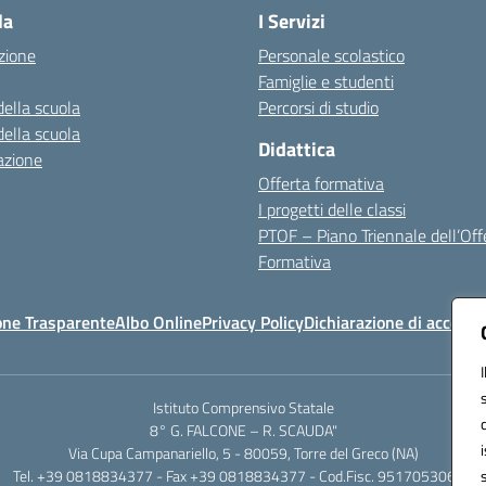
la
I Servizi
zione
Personale scolastico
Famiglie e studenti
della scuola
Percorsi di studio
della scuola
Didattica
azione
Offerta formativa
I progetti delle classi
PTOF – Piano Triennale dell’Off
Formativa
one Trasparente
Albo Online
Privacy Policy
Dichiarazione di accessib
Istituto Comprensivo Statale
8° G. FALCONE – R. SCAUDA"
Via Cupa Campanariello, 5 - 80059, Torre del Greco (NA)
Tel. +39 0818834377 - Fax +39 0818834377 - Cod.Fisc. 95170530638