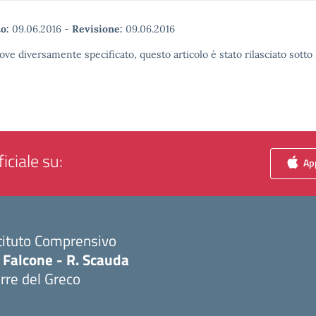
o:
09.06.2016
-
Revisione:
09.06.2016
ove diversamente specificato, questo articolo è stato rilasciato sott
iciale su:
App
tituto Comprensivo
 Falcone - R. Scauda
rre del Greco
Visita la pagina iniziale della scuola