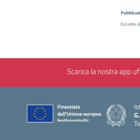
Pubblicat
Eccetto d
Scarica la nostra app uff
Is
G.
To
— 