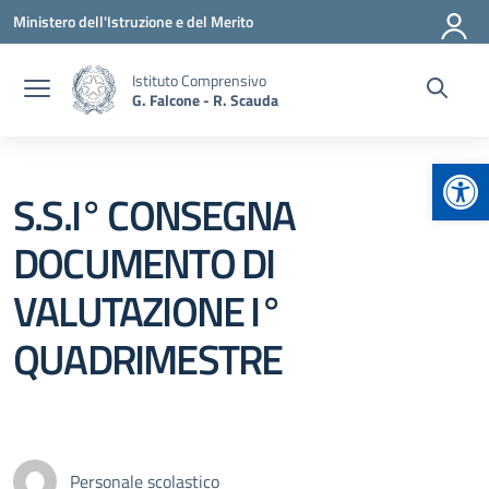
Vai ai contenuti
Vai al menu di navigazione
Vai al footer
Ministero dell'Istruzione e del Merito
Istituto Comprensivo
G. Falcone - R. Scauda
Apr
S.S.I° CONSEGNA
DOCUMENTO DI
VALUTAZIONE I°
QUADRIMESTRE
Personale scolastico