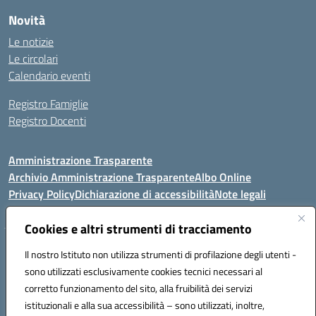
Novità
Le notizie
Le circolari
Calendario eventi
Registro Famiglie
Registro Docenti
Amministrazione Trasparente
Archivio Amministrazione Trasparente
Albo Online
Privacy Policy
Dichiarazione di accessibilità
Note legali
Cookies e altri strumenti di tracciamento
Istituto Comprensivo Statale
Il nostro Istituto non utilizza strumenti di profilazione degli utenti -
8° G. FALCONE – R. SCAUDA"
sono utilizzati esclusivamente cookies tecnici necessari al
Via Cupa Campanariello, 5 - 80059, Torre del Greco (NA)
corretto funzionamento del sito, alla fruibilità dei servizi
Tel. +39 0818834377 - Fax +39 0818834377 - Cod.Fisc. 95170530638
istituzionali e alla sua accessibilità – sono utilizzati, inoltre,
Email: naic8df00a@istruzione.it - PEC: naic8df00a@pec.istruzione.it