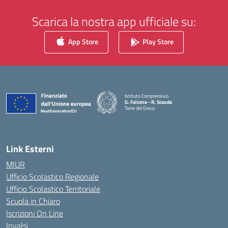
Scarica la nostra app ufficiale su:
App Store
Play Store
Istituto Comprensivo
G. Falcone - R. Scauda
Torre del Greco
— Visita la pagina iniziale della scuola
Link Esterni
MIUR
Ufficio Scolastico Regionale
Ufficio Scolastico Territoriale
Scuola in Chiaro
Iscrizioni On Line
Invalsi