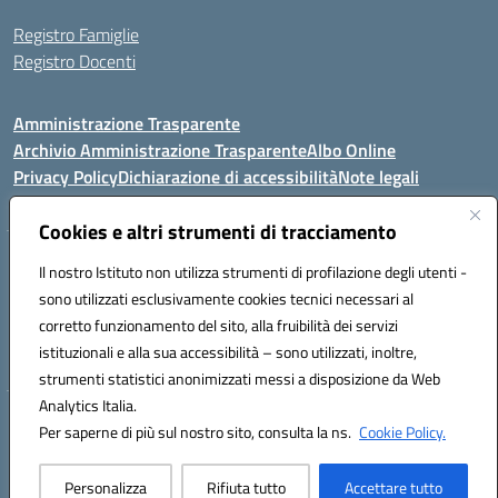
Registro Famiglie
Registro Docenti
Amministrazione Trasparente
Archivio Amministrazione Trasparente
Albo Online
Privacy Policy
Dichiarazione di accessibilità
Note legali
Cookies e altri strumenti di tracciamento
Istituto Comprensivo Statale
Il nostro Istituto non utilizza strumenti di profilazione degli utenti -
8° G. FALCONE – R. SCAUDA"
sono utilizzati esclusivamente cookies tecnici necessari al
Via Cupa Campanariello, 5 - 80059, Torre del Greco (NA)
corretto funzionamento del sito, alla fruibilità dei servizi
Tel. +39 0818834377 - Fax +39 0818834377 - Cod.Fisc. 95170530638
istituzionali e alla sua accessibilità – sono utilizzati, inoltre,
Email: naic8df00a@istruzione.it - PEC: naic8df00a@pec.istruzione.it
strumenti statistici anonimizzati messi a disposizione da Web
Analytics Italia.
Hosting & Powered by 3D Solution S.r.l.
Per saperne di più sul nostro sito, consulta la ns.
Cookie Policy.
Concept & Design by Designers Italia
Personalizza
Rifiuta tutto
Accettare tutto