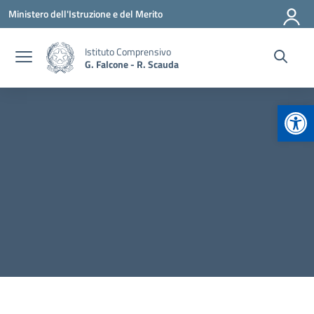
Vai ai contenuti
Vai al menu di navigazione
Vai al footer
Ministero dell'Istruzione e del Merito
Istituto Comprensivo
G. Falcone - R. Scauda
Apr