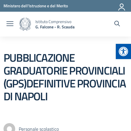
Vai ai contenuti
Vai al menu di navigazione
Vai al footer
Ministero dell'Istruzione e del Merito
Istituto Comprensivo
G. Falcone - R. Scauda
Apr
PUBBLICAZIONE
GRADUATORIE PROVINCIALI
(GPS)DEFINITIVE PROVINCIA
DI NAPOLI
Personale scolastico