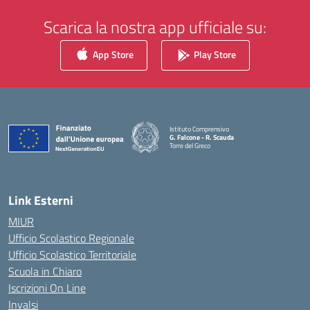
Scarica la nostra app ufficiale su:
App Store
Play Store
Istituto Comprensivo
G. Falcone - R. Scauda
Torre del Greco
— Visita la pagina iniziale della scuola
Link Esterni
MIUR
Ufficio Scolastico Regionale
Ufficio Scolastico Territoriale
Scuola in Chiaro
Iscrizioni On Line
Invalsi