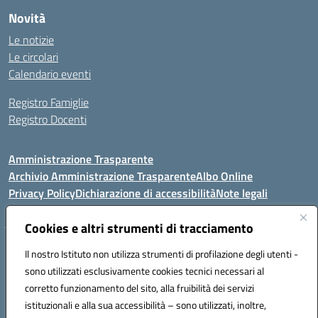
Novità
Le notizie
Le circolari
Calendario eventi
Registro Famiglie
Registro Docenti
Amministrazione Trasparente
Archivio Amministrazione Trasparente
Albo Online
Privacy Policy
Dichiarazione di accessibilità
Note legali
Cookies e altri strumenti di tracciamento
Istituto Comprensivo Statale
Il nostro Istituto non utilizza strumenti di profilazione degli utenti -
8° G. FALCONE – R. SCAUDA"
sono utilizzati esclusivamente cookies tecnici necessari al
Via Cupa Campanariello, 5 - 80059, Torre del Greco (NA)
corretto funzionamento del sito, alla fruibilità dei servizi
Tel. +39 0818834377 - Fax +39 0818834377 - Cod.Fisc. 95170530638
istituzionali e alla sua accessibilità – sono utilizzati, inoltre,
Email: naic8df00a@istruzione.it - PEC: naic8df00a@pec.istruzione.it