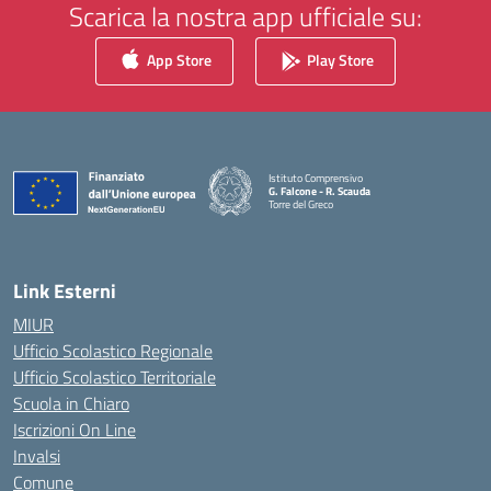
Scarica la nostra app ufficiale su:
App Store
Play Store
Istituto Comprensivo
G. Falcone - R. Scauda
Torre del Greco
— Visita la pagina iniziale della scuola
Link Esterni
MIUR
Ufficio Scolastico Regionale
Ufficio Scolastico Territoriale
Scuola in Chiaro
Iscrizioni On Line
Invalsi
Comune