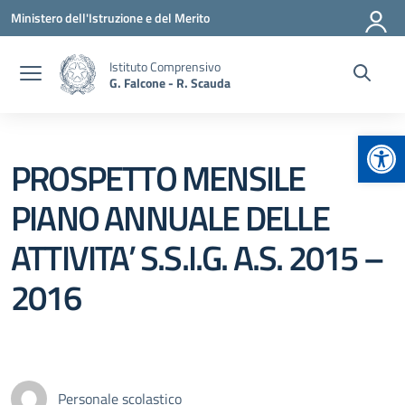
Vai ai contenuti
Vai al menu di navigazione
Vai al footer
Ministero dell'Istruzione e del Merito
Istituto Comprensivo
G. Falcone - R. Scauda
Apr
PROSPETTO MENSILE
PIANO ANNUALE DELLE
ATTIVITA’ S.S.I.G. A.S. 2015 –
2016
Personale scolastico