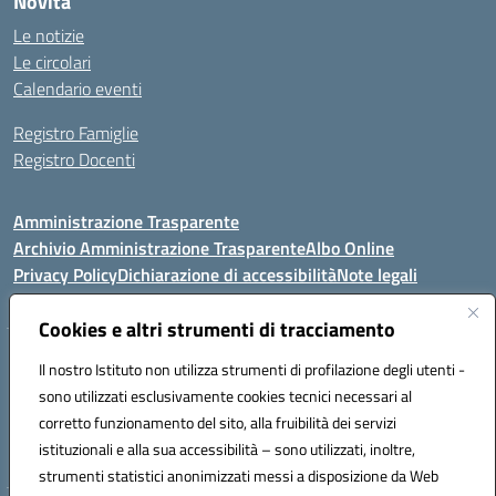
Novità
Le notizie
Le circolari
Calendario eventi
Registro Famiglie
Registro Docenti
Amministrazione Trasparente
Archivio Amministrazione Trasparente
Albo Online
Privacy Policy
Dichiarazione di accessibilità
Note legali
Cookies e altri strumenti di tracciamento
Istituto Comprensivo Statale
Il nostro Istituto non utilizza strumenti di profilazione degli utenti -
8° G. FALCONE – R. SCAUDA"
sono utilizzati esclusivamente cookies tecnici necessari al
Via Cupa Campanariello, 5 - 80059, Torre del Greco (NA)
corretto funzionamento del sito, alla fruibilità dei servizi
Tel. +39 0818834377 - Fax +39 0818834377 - Cod.Fisc. 95170530638
istituzionali e alla sua accessibilità – sono utilizzati, inoltre,
Email: naic8df00a@istruzione.it - PEC: naic8df00a@pec.istruzione.it
strumenti statistici anonimizzati messi a disposizione da Web