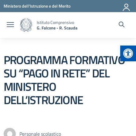
Vai ai contenuti
Vai al menu di navigazione
Vai al footer
Ministero dell'Istruzione e del Merito
Istituto Comprensivo
G. Falcone - R. Scauda
Apr
PROGRAMMA FORMATIVO
SU “PAGO IN RETE” DEL
MINISTERO
DELL’ISTRUZIONE
Personale scolastico