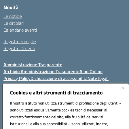
Novità
Le notizie
Le circolari
Calendario eventi
Registro Famiglie
Registro Docenti
Amministrazione Trasparente
Archivio Amministrazione Trasparente
Albo Online
Privacy Policy
Dichiarazione di accessibilità
Note legali
Cookies e altri strumenti di tracciamento
Istituto Comprensivo Statale
Il nostro Istituto non utilizza strumenti di profilazione degli utenti -
8° G. FALCONE – R. SCAUDA"
sono utilizzati esclusivamente cookies tecnici necessari al
Via Cupa Campanariello, 5 - 80059, Torre del Greco (NA)
corretto funzionamento del sito, alla fruibilità dei servizi
Tel. +39 0818834377 - Fax +39 0818834377 - Cod.Fisc. 95170530638
istituzionali e alla sua accessibilità – sono utilizzati, inoltre,
Email: naic8df00a@istruzione.it - PEC: naic8df00a@pec.istruzione.it