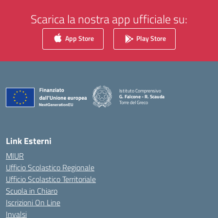
Scarica la nostra app ufficiale su:
App Store
Play Store
Istituto Comprensivo
G. Falcone - R. Scauda
Torre del Greco
— Visita la pagina iniziale della scuola
Link Esterni
MIUR
Ufficio Scolastico Regionale
Ufficio Scolastico Territoriale
Scuola in Chiaro
Iscrizioni On Line
Invalsi