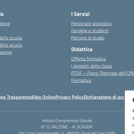
Visita la pagina iniziale della scuola
la
I Servizi
zione
Personale scolastico
Famiglie e studenti
della scuola
Percorsi di studio
della scuola
Didattica
azione
Offerta formativa
I progetti delle classi
PTOF – Piano Triennale dell’Off
Formativa
one Trasparente
Albo Online
Privacy Policy
Dichiarazione di accessib
Istituto Comprensivo Statale
8° G. FALCONE – R. SCAUDA"
Via Cupa Campanariello, 5 - 80059, Torre del Greco (NA)