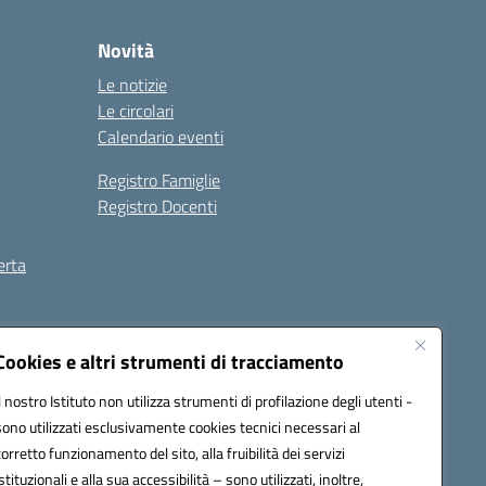
Novità
Le notizie
Le circolari
Calendario eventi
Registro Famiglie
Registro Docenti
erta
ilità
Note legali
Cookies e altri strumenti di tracciamento
Il nostro Istituto non utilizza strumenti di profilazione degli utenti -
sono utilizzati esclusivamente cookies tecnici necessari al
corretto funzionamento del sito, alla fruibilità dei servizi
istituzionali e alla sua accessibilità – sono utilizzati, inoltre,