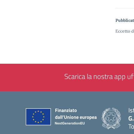
Pubblicat
Eccetto d
Scarica la nostra app uff
Is
G.
To