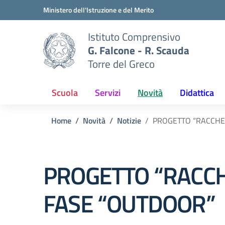
Vai ai contenuti
Vai al menu di navigazione
Vai al footer
Ministero dell'Istruzione e del Merito
Istituto Comprensivo
G. Falcone - R. Scauda
Torre del Greco
Scuola
Servizi
Novità
Didattica
Home
Novità
Notizie
PROGETTO “RACCHET
PROGETTO “RACCH
FASE “OUTDOOR”