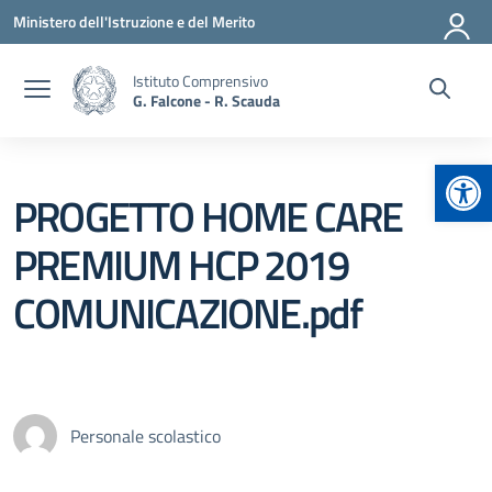
Vai ai contenuti
Vai al menu di navigazione
Vai al footer
Ministero dell'Istruzione e del Merito
Istituto Comprensivo
G. Falcone - R. Scauda
Apr
PROGETTO HOME CARE
PREMIUM HCP 2019
COMUNICAZIONE.pdf
Personale scolastico