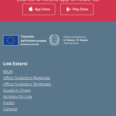
App Store
Play Store
Istituto Comprensivo
G. Falcone - R. Scauda
Torre del Greco
— Visita la pagina iniziale della scuola
Link Esterni
MIUR
Ufficio Scolastico Regionale
Ufficio Scolastico Territoriale
Scuola in Chiaro
Iscrizioni On Line
Invalsi
Comune