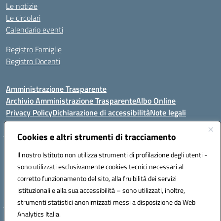
Le notizie
Le circolari
Calendario eventi
Registro Famiglie
Registro Docenti
Amministrazione Trasparente
Archivio Amministrazione Trasparente
Albo Online
Privacy Policy
Dichiarazione di accessibilità
Note legali
Cookies e altri strumenti di tracciamento
Istituto Comprensivo Statale
Il nostro Istituto non utilizza strumenti di profilazione degli utenti -
8° G. FALCONE – R. SCAUDA"
sono utilizzati esclusivamente cookies tecnici necessari al
Via Cupa Campanariello, 5 - 80059, Torre del Greco (NA)
corretto funzionamento del sito, alla fruibilità dei servizi
Tel. +39 0818834377 - Fax +39 0818834377 - Cod.Fisc. 95170530638
istituzionali e alla sua accessibilità – sono utilizzati, inoltre,
Email: naic8df00a@istruzione.it - PEC: naic8df00a@pec.istruzione.it
strumenti statistici anonimizzati messi a disposizione da Web
Analytics Italia.