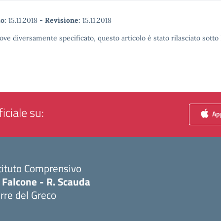
o:
15.11.2018
-
Revisione:
15.11.2018
ove diversamente specificato, questo articolo è stato rilasciato sott
iciale su:
App
tituto Comprensivo
 Falcone - R. Scauda
rre del Greco
Visita la pagina iniziale della scuola