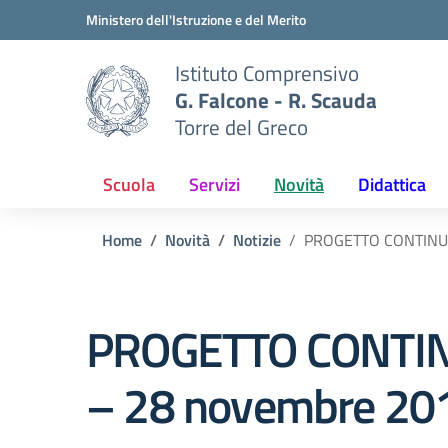
Vai ai contenuti
Vai al menu di navigazione
Vai al footer
Ministero dell'Istruzione e del Merito
Istituto Comprensivo
G. Falcone - R. Scauda
Torre del Greco
Scuola
Servizi
Novità
Didattica
Home
Novità
Notizie
PROGETTO CONTINUITA
PROGETTO CONTINUI
– 28 novembre 20