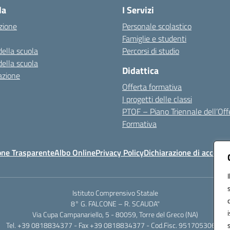
la
I Servizi
zione
Personale scolastico
Famiglie e studenti
della scuola
Percorsi di studio
della scuola
Didattica
azione
Offerta formativa
I progetti delle classi
PTOF – Piano Triennale dell’Off
Formativa
one Trasparente
Albo Online
Privacy Policy
Dichiarazione di accessib
Istituto Comprensivo Statale
8° G. FALCONE – R. SCAUDA"
Via Cupa Campanariello, 5 - 80059, Torre del Greco (NA)
Tel. +39 0818834377 - Fax +39 0818834377 - Cod.Fisc. 95170530638