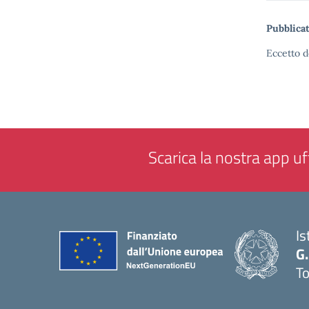
Pubblicat
Eccetto d
Scarica la nostra app uff
Is
G.
To
— 