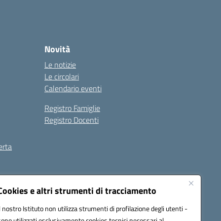
Novità
Le notizie
Le circolari
Calendario eventi
Registro Famiglie
Registro Docenti
erta
ilità
Note legali
Cookies e altri strumenti di tracciamento
Il nostro Istituto non utilizza strumenti di profilazione degli utenti -
sono utilizzati esclusivamente cookies tecnici necessari al