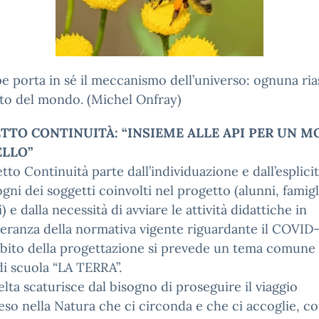
e porta in sé il meccanismo dell’universo: ognuna ri
eto del mondo. (Michel Onfray)
TTO CONTINUITÀ: “INSIEME ALLE API PER UN 
ELLO”
etto Continuità parte dall’individuazione e dall’esplici
ogni dei soggetti coinvolti nel progetto (alunni, famigl
) e dalla necessità di avviare le attività didattiche in
ranza della normativa vigente riguardante il COVID-
bito della progettazione si prevede un tema comune 
di scuola “LA TERRA”.
elta scaturisce dal bisogno di proseguire il viaggio
eso nella Natura che ci circonda e che ci accoglie, co