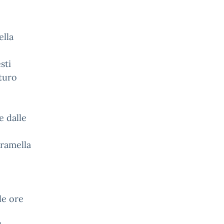
ella
sti
uturo
e dalle
aramella
le ore