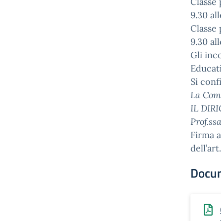
Classe 
9.30 all
Classe 
9.30 all
Gli inc
Educat
Si conf
La Com
IL DIR
Prof.ss
Firma a
dell’art
Docu