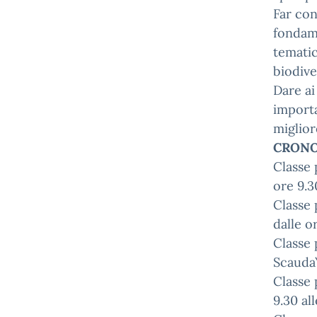
Far con
fondame
tematic
biodive
Dare ai
importa
miglior
CRONO
Classe 
ore 9.3
Classe 
dalle o
Classe 
Scauda\
Classe 
9.30 all