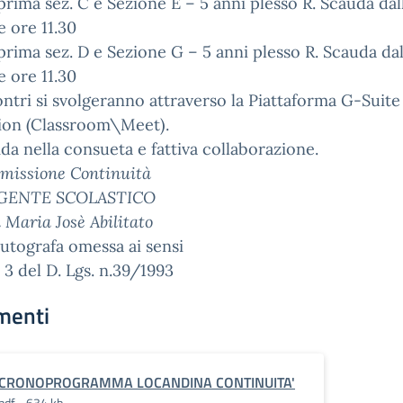
prima sez. C e Sezione E – 5 anni plesso R. Scauda dal
e ore 11.30
prima sez. D e Sezione G – 5 anni plesso R. Scauda dal
e ore 11.30
ontri si svolgeranno attraverso la Piattaforma G-Suite
ion (Classroom\Meet).
ida nella consueta e fattiva collaborazione.
missione Continuità
IGENTE SCOLASTICO
a Maria Josè Abilitato
utografa omessa ai sensi
. 3 del D. Lgs. n.39/1993
menti
CRONOPROGRAMMA LOCANDINA CONTINUITA'
pdf - 634 kb