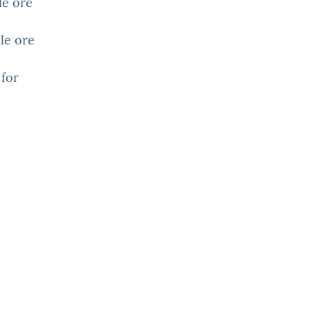
le ore
le ore
 for