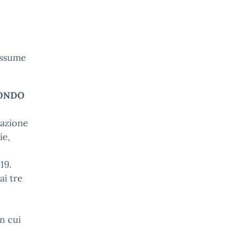
assume
MONDO
tazione
ie,
19.
ai tre
n cui