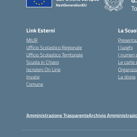
G.
To
— 
Link Esterni
La Scuo
MIUR
Presenta
Ufficio Scolastico Regionale
I luoghi
Ufficio Scolastico Territoriale
I numeri 
Scuola in Chiaro
Le carte 
Iscrizioni On Line
Organizz
Invalsi
La storia
Comune
Amministrazione Trasparente
Archivio Amministrazi