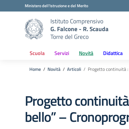
Vai ai contenuti
Vai al menu di navigazione
Vai al footer
Ministero dell'Istruzione e del Merito
Istituto Comprensivo
G. Falcone - R. Scauda
Torre del Greco
Scuola
Servizi
Novità
Didattica
Home
Novità
Articoli
Progetto continuità 
Progetto continuità
bello” – Cronopro