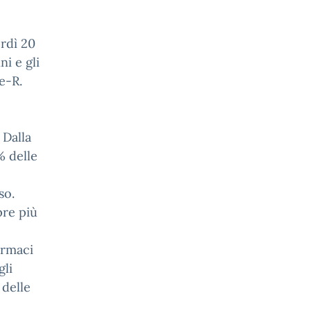
erdì 20
ni e gli
ne-R.
 Dalla
% delle
so.
pre più
armaci
gli
 delle