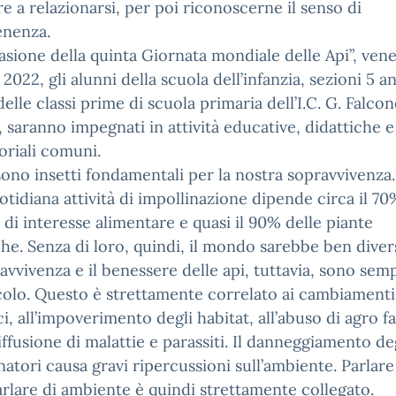
e a relazionarsi, per poi riconoscerne il senso di
enenza.
asione della quinta Giornata mondiale delle Api”, ven
2022, gli alunni della scuola dell’infanzia, sezioni 5 an
delle classi prime di scuola primaria dell’I.C. G. Falco
 saranno impegnati in attività educative, didattiche e
oriali comuni.
sono insetti fondamentali per la nostra sopravvivenza.
otidiana attività di impollinazione dipende circa il 70
 di interesse alimentare e quasi il 90% delle piante
che. Senza di loro, quindi, il mondo sarebbe ben diver
avvivenza e il benessere delle api, tuttavia, sono sem
colo. Questo è strettamente correlato ai cambiamenti
ci, all’impoverimento degli habitat, all’abuso di agro f
diffusione di malattie e parassiti. Il danneggiamento de
natori causa gravi ripercussioni sull’ambiente. Parlare
arlare di ambiente è quindi strettamente collegato.