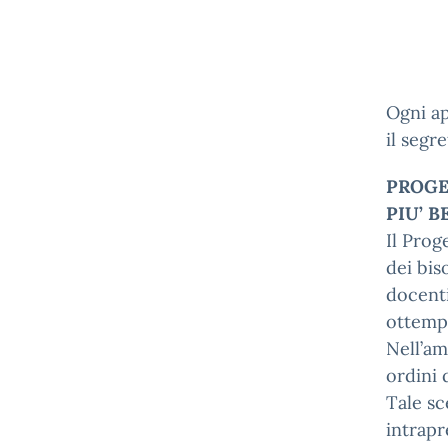
Ogni ap
il segr
PROGE
PIU’ B
Il Prog
dei bis
docenti
ottempe
Nell’am
ordini 
Tale sc
intrapr