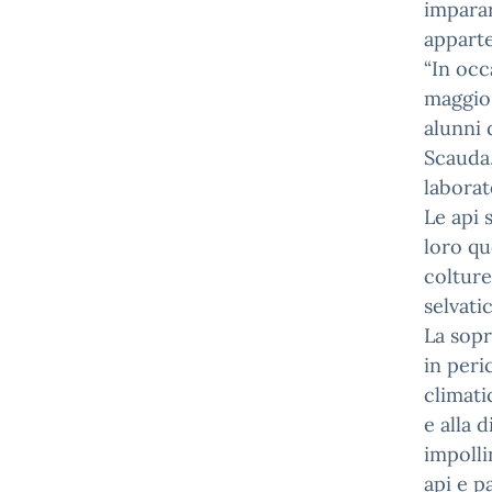
imparar
appart
“In occ
maggio 
alunni 
Scauda,
laborat
Le api 
loro qu
colture
selvati
La sopr
in peri
climati
e alla 
impolli
api e p