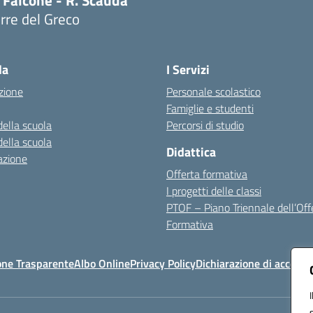
 Falcone - R. Scauda
rre del Greco
Visita la pagina iniziale della scuola
la
I Servizi
zione
Personale scolastico
Famiglie e studenti
della scuola
Percorsi di studio
della scuola
Didattica
azione
Offerta formativa
I progetti delle classi
PTOF – Piano Triennale dell’Off
Formativa
one Trasparente
Albo Online
Privacy Policy
Dichiarazione di accessib