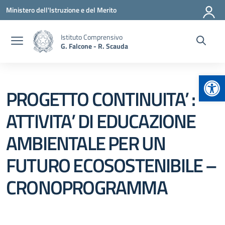
Vai ai contenuti
Vai al menu di navigazione
Vai al footer
Ministero dell'Istruzione e del Merito
Istituto Comprensivo
G. Falcone - R. Scauda
Apr
PROGETTO CONTINUITA’ :
ATTIVITA’ DI EDUCAZIONE
AMBIENTALE PER UN
FUTURO ECOSOSTENIBILE –
CRONOPROGRAMMA