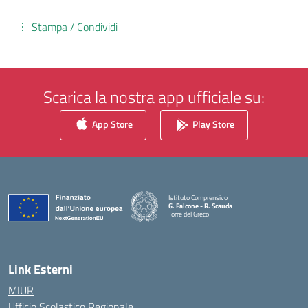
Stampa / Condividi
Scarica la nostra app ufficiale su:
App Store
Play Store
Istituto Comprensivo
G. Falcone - R. Scauda
Torre del Greco
— Visita la pagina iniziale della scuola
Link Esterni
MIUR
Ufficio Scolastico Regionale