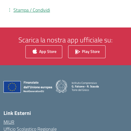
Stampa / Condividi
Scarica la nostra app ufficiale su:
App Store
Play Store
Istituto Comprensivo
G. Falcone - R. Scauda
Torre del Greco
— Visita la pagina iniziale della scuola
Link Esterni
MIUR
Ufficio Scolastico Regionale