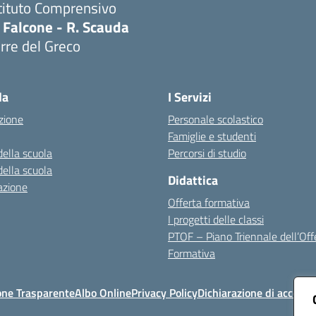
tituto Comprensivo
 Falcone - R. Scauda
rre del Greco
Visita la pagina iniziale della scuola
la
I Servizi
zione
Personale scolastico
Famiglie e studenti
della scuola
Percorsi di studio
della scuola
Didattica
azione
Offerta formativa
I progetti delle classi
PTOF – Piano Triennale dell’Off
Formativa
one Trasparente
Albo Online
Privacy Policy
Dichiarazione di accessib