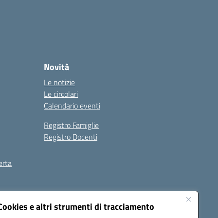
Novità
Le notizie
Le circolari
Calendario eventi
Registro Famiglie
Registro Docenti
erta
ilità
Note legali
Cookies e altri strumenti di tracciamento