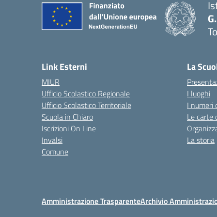
Is
G.
To
— 
Link Esterni
La Scuo
MIUR
Presenta
Ufficio Scolastico Regionale
I luoghi
Ufficio Scolastico Territoriale
I numeri 
Scuola in Chiaro
Le carte 
Iscrizioni On Line
Organizz
Invalsi
La storia
Comune
Amministrazione Trasparente
Archivio Amministrazi