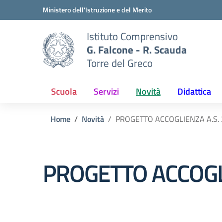
Vai ai contenuti
Vai al menu di navigazione
Vai al footer
Ministero dell'Istruzione e del Merito
Istituto Comprensivo
G. Falcone - R. Scauda
Torre del Greco
Scuola
Servizi
Novità
Didattica
Home
Novità
PROGETTO ACCOGLIENZA A.S.
PROGETTO ACCOGL