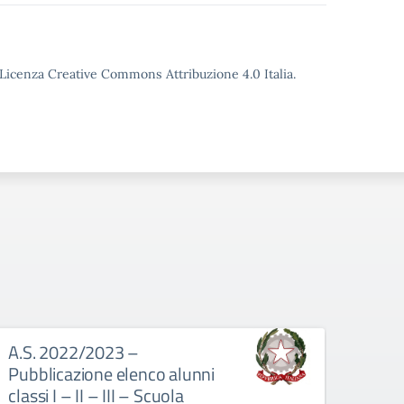
o Licenza Creative Commons Attribuzione 4.0 Italia.
A.S. 2022/2023 –
Prog
Pubblicazione elenco alunni
PROGE
classi I – II – III – Scuola
CRON