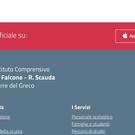
iciale su:
App
tituto Comprensivo
 Falcone - R. Scauda
rre del Greco
Visita la pagina iniziale della scuola
la
I Servizi
zione
Personale scolastico
Famiglie e studenti
della scuola
Percorsi di studio