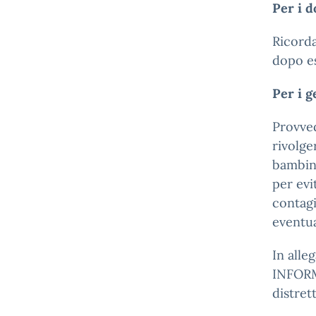
Per i d
Ricorda
dopo es
Per i g
Provve
rivolge
bambini
per evi
contagi
eventua
In alle
INFORM
distret