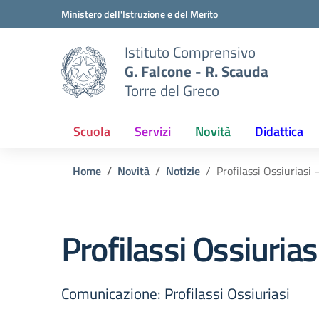
Vai ai contenuti
Vai al menu di navigazione
Vai al footer
Ministero dell'Istruzione e del Merito
Istituto Comprensivo
G. Falcone - R. Scauda
Torre del Greco
Scuola
Servizi
Novità
Didattica
Home
Novità
Notizie
Profilassi Ossiurias
Profilassi Ossiuria
Comunicazione: Profilassi Ossiuriasi