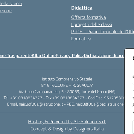
della scuola
Didattica
azione
Offerta formativa
I progetti delle classi
PTOF – Piano Triennale dell’Off
Formativa
one Trasparente
Albo Online
Privacy Policy
Dichiarazione di accessib
Istituto Comprensivo Statale
8° G. FALCONE – R. SCAUDA"
Via Cupa Campanariello, 5 - 80059, Torre del Greco (NA)
Tel. +39 0818834377 - Fax +39 0818834377 - Cod.Fisc. 95170530638
Email: naic8df00a@istruzione.it - PEC: naic8df00a@pec.istruzione.it
Hosting & Powered by 3D Solution S.r.l.
Concept & Design by Designers Italia