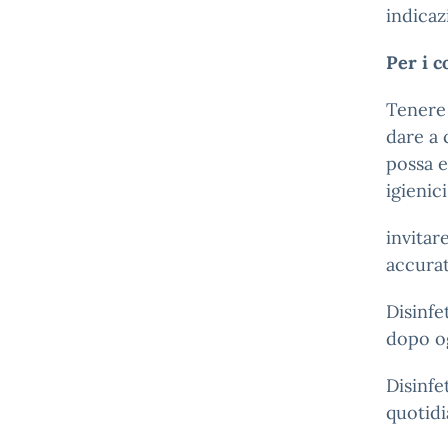
indicaz
Per i c
Tenere 
dare a 
possa e
igienici
invitare
accura
Disinfe
dopo og
Disinfe
quotid