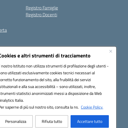
Registro Famiglie
Registro Docenti
erta
ilità
Note legali
Cookies e altri strumenti di tracciamento
Il nostro Istituto non utilizza strumenti di profilazione degli utenti -
sono utilizzati esclusivamente cookies tecnici necessari al
corretto funzionamento del sito, alla fruibilità dei servizi
istituzionali e alla sua accessibilità – sono utilizzati, inoltre,
strumenti statistici anonimizzati messi a disposizione da Web
Analytics Italia.
Per saperne di più sul nostro sito, consulta la ns.
Cookie Policy.
Personalizza
Rifiuta tutto
Accettare tutto