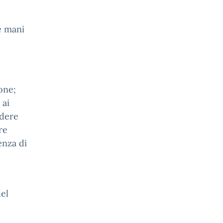
e mani
one;
 ai
ndere
re
enza di
el