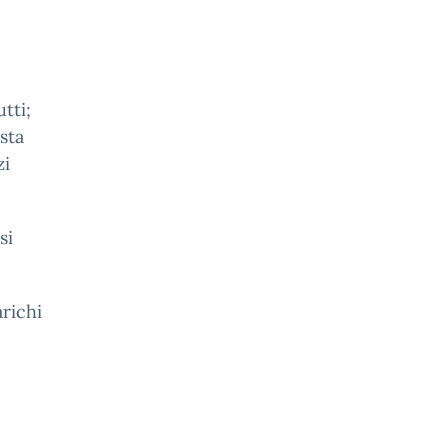
tti;
sta
zi
si
arichi