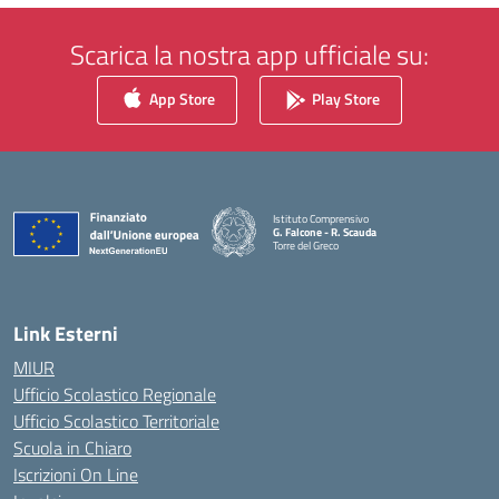
Scarica la nostra app ufficiale su:
App Store
Play Store
Istituto Comprensivo
G. Falcone - R. Scauda
Torre del Greco
— Visita la pagina iniziale della scuola
Link Esterni
MIUR
Ufficio Scolastico Regionale
Ufficio Scolastico Territoriale
Scuola in Chiaro
Iscrizioni On Line