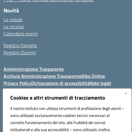
Novità
Le notizie
Le circolari
Calendario eventi
Registro Famiglie
Registro Docenti
Amministrazione Trasparente
Archivio Amministrazione Trasparente
Albo Online
Privacy Policy
Dichiarazione di accessibilità
Note legali
Cookies e altri strumenti di tracciamento
Istituto Comprensivo Statale
Il nostro Istituto non utilizza strumenti di profilazione degli utenti -
8° G. FALCONE – R. SCAUDA"
sono utilizzati esclusivamente cookies tecnici necessari al
Via Cupa Campanariello, 5 - 80059, Torre del Greco (NA)
corretto funzionamento del sito, alla fruibilità dei servizi
Tel. +39 0818834377 - Fax +39 0818834377 - Cod.Fisc. 95170530638
istituzionali e alla sua accessibilità – sono utilizzati, inoltre,
Email: naic8df00a@istruzione.it - PEC: naic8df00a@pec.istruzione.it