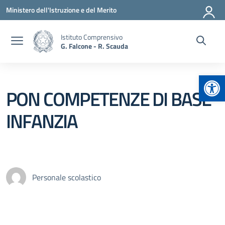
Vai ai contenuti
Vai al menu di navigazione
Vai al footer
Ministero dell'Istruzione e del Merito
Istituto Comprensivo
G. Falcone - R. Scauda
Apr
PON COMPETENZE DI BASE
INFANZIA
Personale scolastico