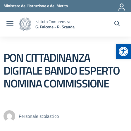
Vai ai contenuti
Vai al menu di navigazione
Vai al footer
Ministero dell'Istruzione e del Merito
Istituto Comprensivo
G. Falcone - R. Scauda
Apr
PON CITTADINANZA
DIGITALE BANDO ESPERTO
NOMINA COMMISSIONE
Personale scolastico