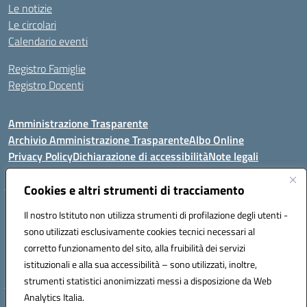
Le notizie
Le circolari
Calendario eventi
Registro Famiglie
Registro Docenti
Amministrazione Trasparente
Archivio Amministrazione Trasparente
Albo Online
Privacy Policy
Dichiarazione di accessibilità
Note legali
Cookies e altri strumenti di tracciamento
Istituto Comprensivo Statale
Il nostro Istituto non utilizza strumenti di profilazione degli utenti -
8° G. FALCONE – R. SCAUDA"
sono utilizzati esclusivamente cookies tecnici necessari al
Via Cupa Campanariello, 5 - 80059, Torre del Greco (NA)
corretto funzionamento del sito, alla fruibilità dei servizi
Tel. +39 0818834377 - Fax +39 0818834377 - Cod.Fisc. 95170530638
istituzionali e alla sua accessibilità – sono utilizzati, inoltre,
Email: naic8df00a@istruzione.it - PEC: naic8df00a@pec.istruzione.it
strumenti statistici anonimizzati messi a disposizione da Web
Analytics Italia.