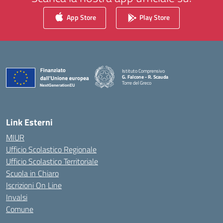
App Store
Play Store
Istituto Comprensivo
G. Falcone - R. Scauda
Torre del Greco
— Visita la pagina iniziale della scuola
Link Esterni
MIUR
Ufficio Scolastico Regionale
Ufficio Scolastico Territoriale
Scuola in Chiaro
Iscrizioni On Line
Invalsi
Comune