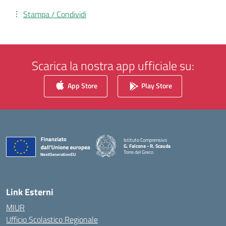
Stampa / Condividi
Scarica la nostra app ufficiale su:
App Store
Play Store
Istituto Comprensivo
G. Falcone - R. Scauda
Torre del Greco
— Visita la pagina iniziale della scuola
Link Esterni
MIUR
Ufficio Scolastico Regionale