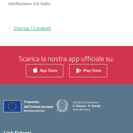
Attribuzione 4.0 Italia.
Stampa / Condividi
Scarica la nostra app ufficiale su:
App Store
Play Store
Istituto Comprensivo
G. Falcone - R. Scauda
Torre del Greco
— Visita la pagina iniziale della scuola
Link Esterni