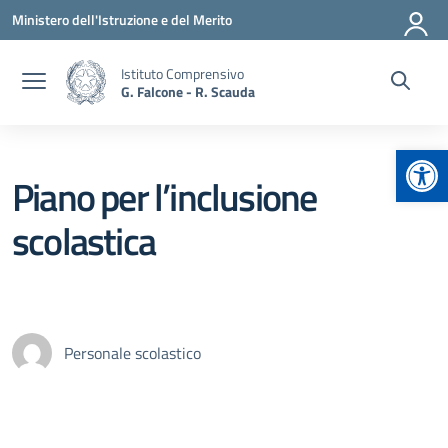
Vai ai contenuti
Vai al menu di navigazione
Vai al footer
Ministero dell'Istruzione e del Merito
Istituto Comprensivo
G. Falcone - R. Scauda
Apr
Piano per l’inclusione
scolastica
Personale scolastico