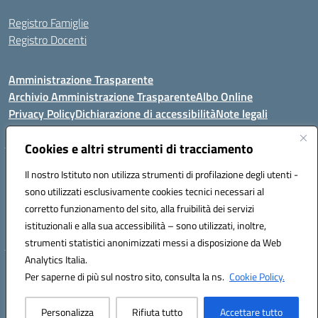
Registro Famiglie
Registro Docenti
Amministrazione Trasparente
Archivio Amministrazione Trasparente
Albo Online
Privacy Policy
Dichiarazione di accessibilità
Note legali
Cookies e altri strumenti di tracciamento
Istituto Comprensivo Statale
Il nostro Istituto non utilizza strumenti di profilazione degli utenti -
8° G. FALCONE – R. SCAUDA"
sono utilizzati esclusivamente cookies tecnici necessari al
Via Cupa Campanariello, 5 - 80059, Torre del Greco (NA)
corretto funzionamento del sito, alla fruibilità dei servizi
Tel. +39 0818834377 - Fax +39 0818834377 - Cod.Fisc. 95170530638
istituzionali e alla sua accessibilità – sono utilizzati, inoltre,
Email: naic8df00a@istruzione.it - PEC: naic8df00a@pec.istruzione.it
strumenti statistici anonimizzati messi a disposizione da Web
Analytics Italia.
Hosting & Powered by 3D Solution S.r.l.
Per saperne di più sul nostro sito, consulta la ns.
Cookie Policy.
Concept & Design by Designers Italia
Personalizza
Rifiuta tutto
Accettare tutto