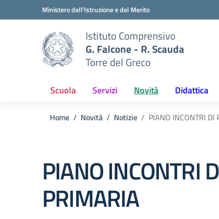
Vai ai contenuti
Vai al menu di navigazione
Vai al footer
Ministero dell'Istruzione e del Merito
Istituto Comprensivo
G. Falcone - R. Scauda
Torre del Greco
Scuola
Servizi
Novità
Didattica
Home
Novità
Notizie
PIANO INCONTRI D
PIANO INCONTRI 
PRIMARIA