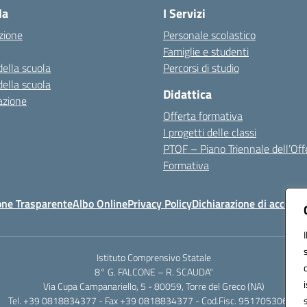
la
I Servizi
zione
Personale scolastico
Famiglie e studenti
della scuola
Percorsi di studio
della scuola
Didattica
azione
Offerta formativa
I progetti delle classi
PTOF – Piano Triennale dell’Off
Formativa
one Trasparente
Albo Online
Privacy Policy
Dichiarazione di accessib
Istituto Comprensivo Statale
8° G. FALCONE – R. SCAUDA"
Via Cupa Campanariello, 5 - 80059, Torre del Greco (NA)
Tel. +39 0818834377 - Fax +39 0818834377 - Cod.Fisc. 95170530638