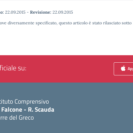
o:
22.09.2015
-
Revisione:
22.09.2015
ove diversamente specificato, questo articolo è stato rilasciato sott
iciale su:
App
tituto Comprensivo
 Falcone - R. Scauda
rre del Greco
Visita la pagina iniziale della scuola