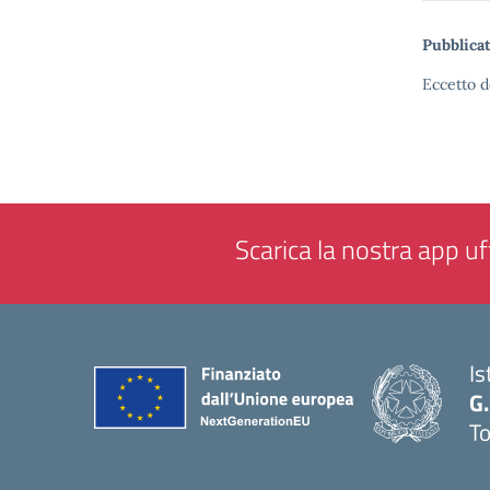
Pubblicat
Eccetto d
Scarica la nostra app uff
Is
G.
To
— 