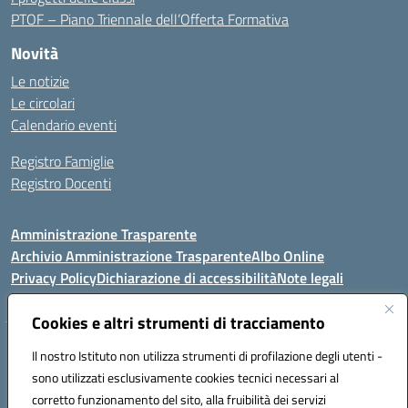
PTOF – Piano Triennale dell’Offerta Formativa
Novità
Le notizie
Le circolari
Calendario eventi
Registro Famiglie
Registro Docenti
Amministrazione Trasparente
Archivio Amministrazione Trasparente
Albo Online
Privacy Policy
Dichiarazione di accessibilità
Note legali
Cookies e altri strumenti di tracciamento
Istituto Comprensivo Statale
Il nostro Istituto non utilizza strumenti di profilazione degli utenti -
8° G. FALCONE – R. SCAUDA"
sono utilizzati esclusivamente cookies tecnici necessari al
Via Cupa Campanariello, 5 - 80059, Torre del Greco (NA)
corretto funzionamento del sito, alla fruibilità dei servizi
Tel. +39 0818834377 - Fax +39 0818834377 - Cod.Fisc. 95170530638